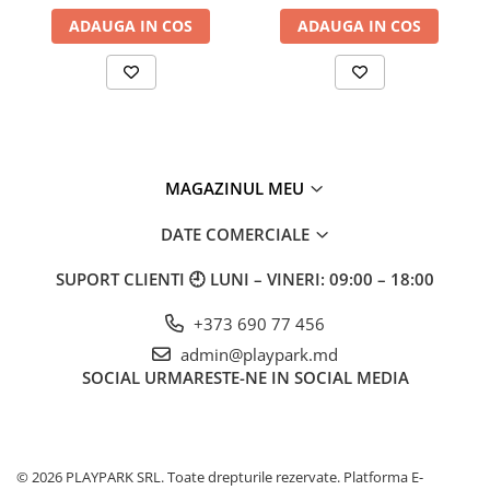
Materiale:
ADAUGA IN COS
ADAUGA IN COS
Polietilenă de înaltă densitate
HDPE
, anti-graffiti,
fără întreținere
Structura principala realizata din otel acoperit
cu vopsea pulbere
Leagăn flexibil din cauciuc
PROFI
Toate conexiunile sunt acoperite cu capace din
MAGAZINUL MEU
plastic
DATE COMERCIALE
Dimensiuni:
2700 x 900 mm
SUPORT CLIENTI
🕘 LUNI – VINERI: 09:00 – 18:00
Inaltime:
1820 mm
Grupe de varsta:
de la 2 ani
+373 690 77 456
admin@playpark.md
SOCIAL
URMARESTE-NE IN SOCIAL MEDIA
Pentru a vizualiza galerie, accesați link-ul
👉
G
alerie —
PLAY
PARK
proiecte realizate si echipamente instalate
© 2026 PLAYPARK SRL. Toate drepturile rezervate.
Platforma E-