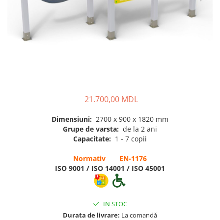
Pentru terenuri sportive
Pentru săli de sport
Echipamente de Joacă
Leagăne de exterior pentru
copii
Balansoare
21.700,00 MDL
Figurine pe arc
Dimensiuni:
2700 х 900 x 1820 mm
Carusele
Grupe de varsta:
de la 2 ani
Tobogane pentru copii
Capacitate:
1 - 7 copii
Nisipiere pentru copii
Normativ EN-1176
ISO 9001 / ISO 14001 / ISO 45001
Căsuțe de joacă
Mese și bănci pentru copii
Table pentru desen
IN STOC
Gardulețe
Durata de livrare:
La comandă