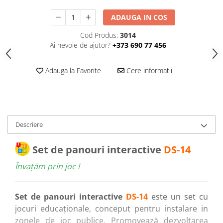
Echipamente pentru grădinițe
ADAUGA IN COS
Pavilioane pentru grădinițe
Cod Produs:
3014
Ai nevoie de ajutor?
+373 690 77 456
Accesorii / Componente
Leagăne suspendate pentru
Adauga la Favorite
Cere informatii
copii
Tobogane din plastic
ACROBAȚIE - Inele /Frânghie
/Trapez
Descriere
Accesorii de joacă
Elemente structurale
Set de panouri interactive
DS-14
Învațăm prin joc !
Oferte și Proiecte
Structuri din Frânghie
Set de panouri interactive
DS-14
este un set cu
jocuri educaționale, conceput pentru instalare in
Educativ / Creativ
zonele de joc publice. Promovează dezvoltarea