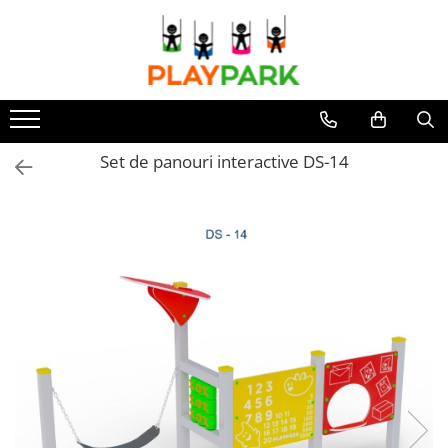
Toate Produsele
Complexe de Joacă
PREMIUM
Set de panouri interactive DS-14
MultiPlay
ROBINIA
WOOD (pentru casă și grădină)
Complexe de joacă Interior
Sport - Fitness
Aparate fitness exterior
Complexe WORKOUT
Complexe WORKOUT Kids
Aparate de forță FBarbell