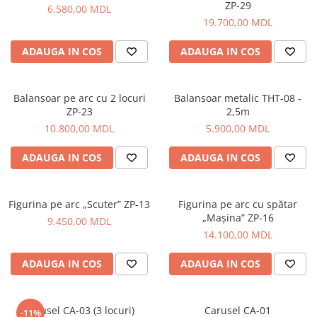
ZP-29
Pavilioane pentru grădinițe
6.580,00 MDL
19.700,00 MDL
ADAUGA IN COS
ADAUGA IN COS
Balansoar pe arc cu 2 locuri
Balansoar metalic THT-08 -
ZP-23
2,5m
10.800,00 MDL
5.900,00 MDL
ADAUGA IN COS
ADAUGA IN COS
Figurina pe arc „Scuter” ZP-13
Figurina pe arc cu spătar
„Mașina” ZP-16
9.450,00 MDL
14.100,00 MDL
ADAUGA IN COS
ADAUGA IN COS
Carusel CA-03 (3 locuri)
Carusel CA-01
-11%