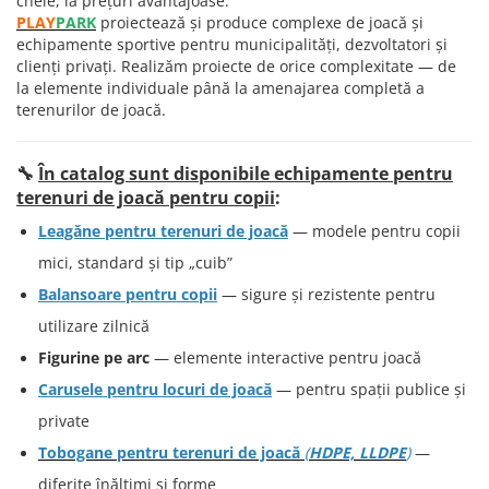
cheie, la prețuri avantajoase.
PLAY
PARK
proiectează și produce complexe de joacă și
echipamente sportive pentru municipalități, dezvoltatori și
clienți privați. Realizăm proiecte de orice complexitate — de
la elemente individuale până la amenajarea completă a
terenurilor de joacă.
🔧
În catalog sunt disponibile echipamente pentru
terenuri de joacă pentru copii
:
Leagăne pentru terenuri de joacă
— modele pentru copii
mici, standard și tip „cuib”
Balansoare pentru copii
— sigure și rezistente pentru
utilizare zilnică
Figurine pe arc
— elemente interactive pentru joacă
Carusele pentru locuri de joacă
— pentru spații publice și
private
Tobogane pentru terenuri de joacă
(
HDPE, LLDPE
)
—
diferite înălțimi și forme