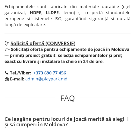
Echipamentele sunt fabricate din materiale durabile (oțel
galvanizat,
HDPE, LLDPE
, lemn) și respectă standardele
europene și sistemele ISO, garantând siguranță și durată
lungă de exploatare.
🚀
Solicită ofertă (CONVERSIE)
👉
Solicitați ofertă pentru echipamente de joacă în Moldova
— primiți proiect gratuit, selecția echipamentelor și preț
exact cu livrare și instalare la cheie în 24 de ore.
📞 Tel./Viber:
+373 690 77 456
📩 E-mail:
admin@playpark.md
FAQ
Ce leagăne pentru locuri de joacă merită să alegi
și să cumperi în Moldova?