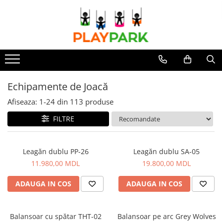
Complexe de Joacă
Sport - Fitness
Echipamente de Joacă
Accesorii / Componente
Leagăne de exterior pentru
Leagăne suspendate pentru
PREMIUM
Aparate fitness exterior
copii
copii
MultiPlay
Complexe WORKOUT
Balansoare
Tobogane din plastic
ROBINIA
Complexe WORKOUT Kids
Echipamente de Joacă
ACROBAȚIE - Inele /Frânghie
Figurine pe arc
WOOD (pentru casă și grădină)
Aparate de forță FBarbell
/Trapez
Afiseaza:
1-
24
din
113
produse
Carusele
Complexe de joacă Interior
Pentru terenuri sportive
Accesorii de joacă
FILTRE
Tobogane pentru copii
Pentru săli de sport
Elemente structurale
Nisipiere pentru copii
Căsuțe de joacă
Leagăn dublu PP-26
Leagăn dublu SA-05
11.980,00 MDL
19.800,00 MDL
Mese și bănci pentru copii
Table pentru desen
ADAUGA IN COS
ADAUGA IN COS
Gardulețe
Echipamente pentru grădinițe
Balansoar cu spătar THT-02
Balansoar pe arc Grey Wolves