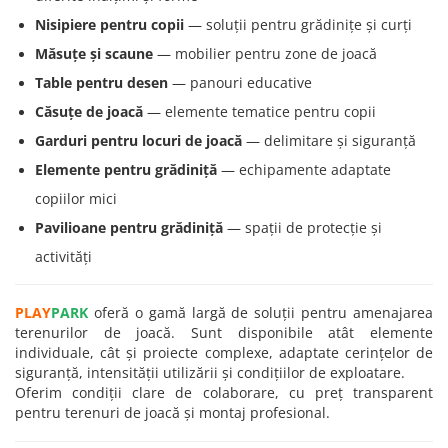
Nisipiere pentru copii
— soluții pentru grădinițe și curți
Măsuțe și scaune
— mobilier pentru zone de joacă
Table pentru desen
— panouri educative
Căsuțe de joacă
— elemente tematice pentru copii
Garduri pentru locuri de joacă
— delimitare și siguranță
Elemente pentru grădiniță
— echipamente adaptate
copiilor mici
Pavilioane pentru grădiniță
— spații de protecție și
activități
PLAY
PARK
oferă o gamă largă de soluții pentru amenajarea
terenurilor de joacă. Sunt disponibile atât elemente
individuale, cât și proiecte complexe, adaptate cerințelor de
siguranță, intensității utilizării și condițiilor de exploatare.
Oferim condiții clare de colaborare, cu preț transparent
pentru terenuri de joacă și montaj profesional.