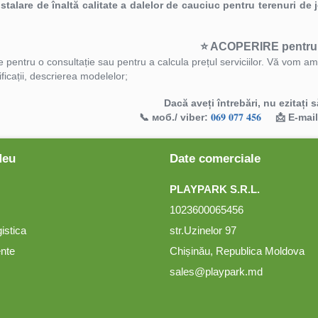
nstalare de înaltă calitate a dalelor de cauciuc pentru terenuri de
⭐️ ACOPERIRE pentru
 pentru o consultație sau pentru a calcula prețul serviciilor. Vă vom a
ficații, descrierea modelelor;
Dacă aveți întrebări, nu ezitați 
📞 моб./ viber:
𝟎𝟔𝟗 𝟎𝟕𝟕 𝟒𝟓𝟔
📩 E-mai
Meu
Date comerciale
PLAYPARK S.R.L.
1023600065456
gistica
str.Uzinelor 97
ente
Chișinău, Republica Moldova
sales@playpark.md