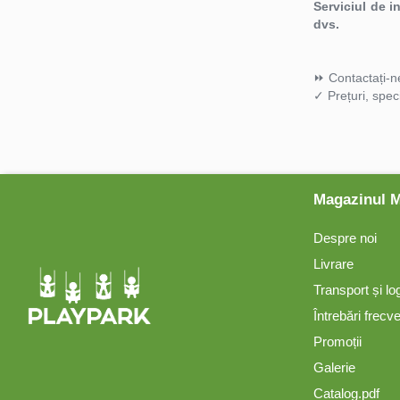
Serviciul de i
dvs.
Mese și bănci pentru copii
⏩ Contactați-ne
Table pentru desen
✓ Prețuri, speci
Gardulețe
Echipamente pentru
Magazinul 
grădinițe
Despre noi
Pavilioane pentru grădinițe
Livrare
Transport și lo
Accesorii / Componente
Întrebări frecv
Promoții
Leagăne suspendate pentru
Galerie
copii
Catalog.pdf