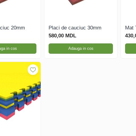
uciuc 20mm
Placi de cauciuc 30mm
Mat
580,00 MDL
430
ga in cos
Adauga in cos