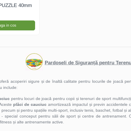
 PUZZLE 40mm
ga in cos
Pardoseli de Siguranță pentru Teren
oferă acoperiri sigure și de înaltă calitate pentru locurile de joacă p
u include:
uciuc
pentru locuri de joacă pentru copii și terenuri de sport multifunc
 Aceste
plăci de cauciuc
amortizează impactul și previn accidentele c
 precum și pentru spațiile multi-sport, inclusiv tenis, baschet, fotbal și al
i
- special conceput pentru săli de sport și centre de antrenament. Of
fitness și alte antrenamente active.