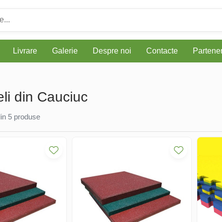
Livrare
Galerie
Despre noi
Contacte
Parteneri
li din Cauciuc
in
5
produse