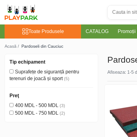
Toate Produsele
Toate Produsele
CATALOG
Promoții
Complexe de Joacă
Acasă /
Pardoseli din Cauciuc
PREMIUM
Pardose
Tip echipament
Suprafețe de siguranță pentru
Afiseaza:
1-
5
d
MultiPlay
terenuri de joacă și sport
(5)
ROBINIA
Preţ
400 MDL - 500 MDL
(3)
WOOD (pentru casă și
500 MDL - 750 MDL
(2)
grădină)
Complexe de joacă Interior