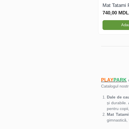
Echipamente de Joacă
Mat Tatami
740,00 MDL
Leagăne de exterior pentru
copii
Adau
Balansoare
Figurine pe arc
Carusele
PLAY
PARK
Catalogul nostr
Tobogane pentru copii
Dale de ca
și durabile.
Nisipiere pentru copii
pentru copii,
Mat Tatam
gimnastică, 
Căsuțe de joacă