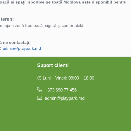
 joacă și spații sportive pe toată Moldova este disponibil pentru
 teren;
menaja o zonă frumoasă, sigură și confortabilă!
să ne contactați:
l:
admin@playpark.md
Suport clienti
🕘 Luni – Vineri: 09:00 – 18:00
+373 690 77 456
admin@playpark.md