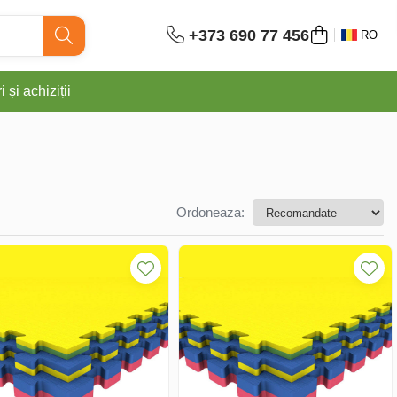
+373 690 77 456
RO
 și achiziții
Ordoneaza: