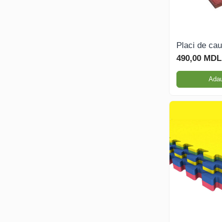
Sport - Fitness
Placi de ca
Aparate fitness exterior
490,00 MDL
Complexe WORKOUT
Adau
Complexe WORKOUT Kids
Aparate de forță FBarbell
Pentru terenuri sportive
Pentru săli de sport