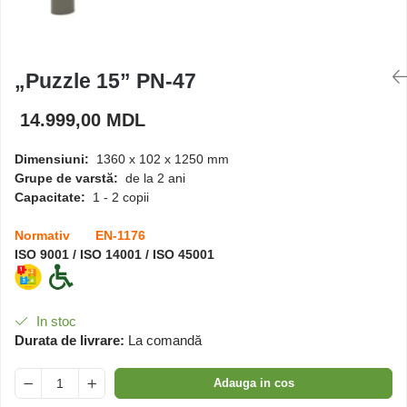
Căsuțe de joacă
„Puzzle 15” PN-47
Mese și bănci pentru copii
14.999,00 MDL
Table pentru desen
Dimensiuni:
1360 х 102 x 1250 mm
Grupe de varstă:
de la 2 ani
Gardulețe
Capacitate:
1 - 2 copii
Normativ EN-1176
Echipamente pentru
ISO 9001 / ISO 14001 / ISO 45001
grădinițe
Pavilioane pentru grădinițe
In stoc
Durata de livrare:
La comandă
Adauga in cos