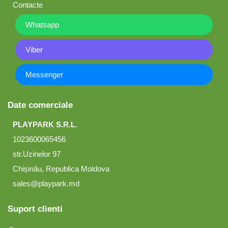
Contacte
Whatsapp
Viber
Messenger
Date comerciale
PLAYPARK S.R.L.
1023600065456
str.Uzinelor 97
Chișinău, Republica Moldova
sales@playpark.md
Suport clienti