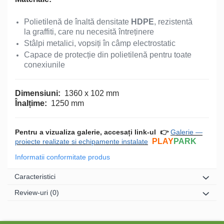
Polietilenă de înaltă densitate
HDPE
, rezistentă
la graffiti, care nu necesită întreținere
Stâlpi metalici, vopsiți în câmp electrostatic
Capace de protecție din polietilenă pentru toate
conexiunile
Dimensiuni:
1360 х 102 mm
Înalțime:
1250 mm
Pentru a vizualiza galerie, accesați link-ul
👉
G
alerie —
PLAY
PARK
proiecte realizate si echipamente instalate
Informatii conformitate produs
Caracteristici
Review-uri
(0)