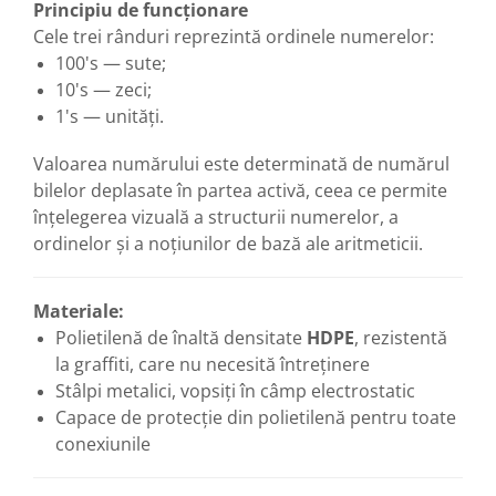
Principiu de funcționare
Cele trei rânduri reprezintă ordinele numerelor:
100's — sute;
10's — zeci;
1's — unități.
Valoarea numărului este determinată de numărul
bilelor deplasate în partea activă, ceea ce permite
înțelegerea vizuală a structurii numerelor, a
ordinelor și a noțiunilor de bază ale aritmeticii.
Materiale:
Polietilenă de înaltă densitate
HDPE
, rezistentă
la graffiti, care nu necesită întreținere
Stâlpi metalici, vopsiți în câmp electrostatic
Capace de protecție din polietilenă pentru toate
conexiunile