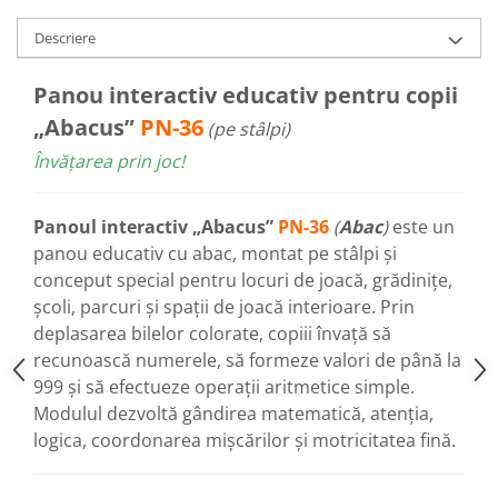
Descriere
Panou interactiv educativ pentru copii
„Abacus”
PN-36
(pe stâlpi)
Învățarea prin joc!
Panoul interactiv „Abacus”
PN-36
(
Abac
)
este un
panou educativ cu abac, montat pe stâlpi și
conceput special pentru locuri de joacă, grădinițe,
școli, parcuri și spații de joacă interioare. Prin
deplasarea bilelor colorate, copiii învață să
recunoască numerele, să formeze valori de până la
999 și să efectueze operații aritmetice simple.
Modulul dezvoltă gândirea matematică, atenția,
logica, coordonarea mișcărilor și motricitatea fină.