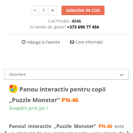
ADAUGA IN COS
Cod Produs:
4546
Ai nevoie de ajutor?
+373 690 77 456
Adauga la Favorite
Cere informatii
Descriere
Panou interactiv pentru copii
„Puzzle Monster”
PN-46
Învațăm prin joc !
Panoul interactiv „Puzzle Monster”
PN-46
este