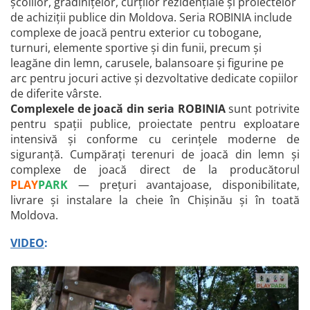
școlilor, grădinițelor, curților rezidențiale și proiectelor
de achiziții publice din Moldova. Seria ROBINIA include
complexe de joacă pentru exterior cu tobogane,
turnuri, elemente sportive și din funii, precum și
leagăne din lemn, carusele, balansoare și figurine pe
arc pentru jocuri active și dezvoltative dedicate copiilor
de diferite vârste.
Complexele de joacă din seria ROBINIA
sunt potrivite
pentru spații publice, proiectate pentru exploatare
intensivă și conforme cu cerințele moderne de
siguranță. Cumpărați terenuri de joacă din lemn și
complexe de joacă direct de la producătorul
PLAY
PARK
— prețuri avantajoase, disponibilitate,
livrare și instalare la cheie în Chișinău și în toată
Moldova.
VIDEO
: