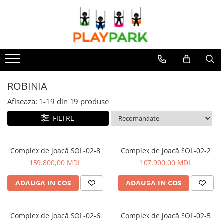
Complexe de Joacă
Sport - Fitness
Echipamente de Joacă
Accesorii / Componente
Leagăne de exterior pentru
Leagăne suspendate pentru
PREMIUM
Aparate fitness exterior
copii
copii
MultiPlay
Complexe WORKOUT
Balansoare
Tobogane din plastic
ROBINIA
Complexe WORKOUT Kids
ROBINIA
ACROBAȚIE - Inele /Frânghie
Figurine pe arc
WOOD (pentru casă și grădină)
Aparate de forță FBarbell
/Trapez
Afiseaza:
1-
19
din
19
produse
Carusele
Complexe de joacă Interior
Pentru terenuri sportive
Accesorii de joacă
FILTRE
Tobogane pentru copii
Pentru săli de sport
Elemente structurale
Nisipiere pentru copii
Căsuțe de joacă
Complex de joacă SOL-02-8
Complex de joacă SOL-02-2
159.800,00 MDL
107.900,00 MDL
Mese și bănci pentru copii
Table pentru desen
ADAUGA IN COS
ADAUGA IN COS
Gardulețe
Echipamente pentru grădinițe
Complex de joacă SOL-02-6
Complex de joacă SOL-02-5