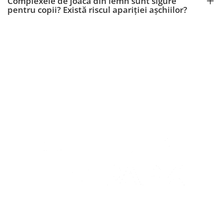
Complexele de joacă din lemn sunt sigure
pentru copii? Există riscul apariției așchiilor?