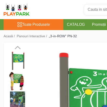
Toate Produsele
Toate Produsele
CATALOG
Promoții
Complexe de Joacă
Acasă /
Panouri Interactive /
„3-in-ROW” PN-32
PREMIUM
MultiPlay
ROBINIA
WOOD (pentru casă și
grădină)
Complexe de joacă Interior