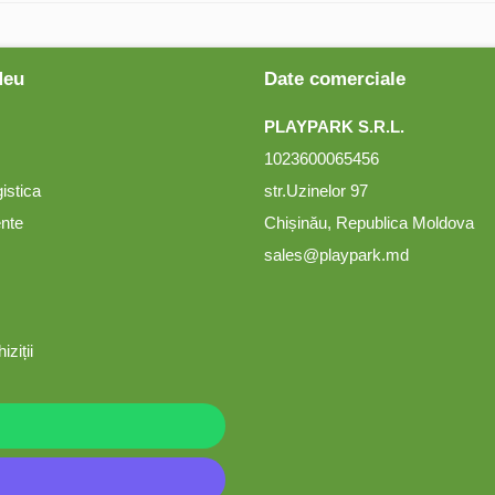
Meu
Date comerciale
PLAYPARK S.R.L.
1023600065456
gistica
str.Uzinelor 97
ente
Chișinău, Republica Moldova
sales@playpark.md
iziții