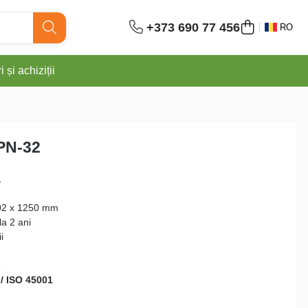
+373 690 77 456
RO
 și achiziții
PN-32
L
02 x 1250 mm
la 2 ani
i
6
 / ISO 45001