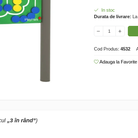
In stoc
Durata de livrare:
La
Cod Produs:
4532
Adauga la Favorite
ocul
„3 în rând”
)