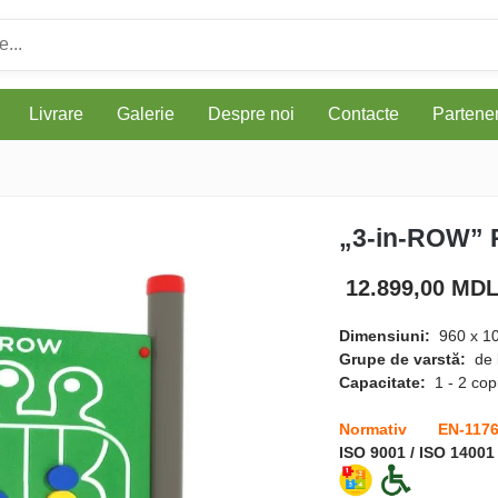
Livrare
Galerie
Despre noi
Contacte
Parteneri
„3-in-ROW” 
12.899,00 MD
Dimensiuni:
960 х 1
Grupe de varstă:
de 
Capacitate:
1 - 2 copi
Normativ EN-117
ISO 9001 / ISO 14001