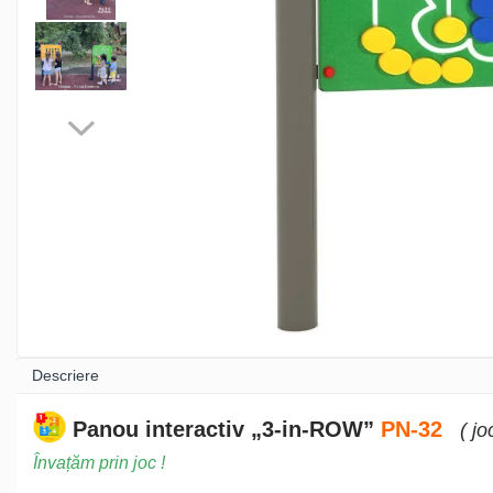
Sport - Fitness
Aparate fitness exterior
Complexe WORKOUT
Complexe WORKOUT Kids
Aparate de forță FBarbell
Pentru terenuri sportive
Descriere
Panou interactiv „3-in-ROW”
PN-32
( j
Pentru săli de sport
Învațăm prin joc !