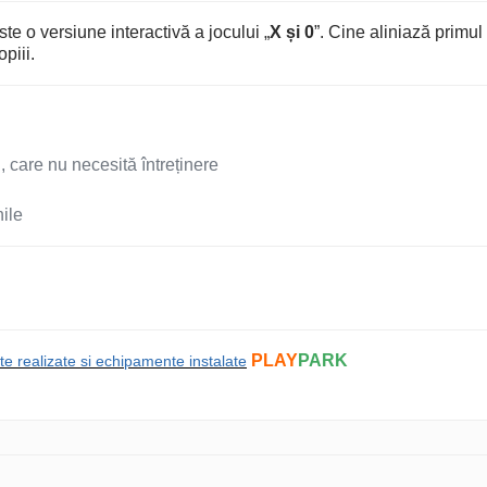
te o versiune interactivă a jocului „
X și 0
”. Cine aliniază primul 
piii.
ti, care nu necesită întreținere
ile
PLAY
PARK
te realizate si echipamente instalate