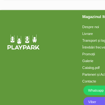
Mese și bănci pentru copii
Magazinul 
Table pentru desen
Despre noi
Livrare
Gardulețe
Transport și lo
Întrebări frecv
Echipamente pentru
Promoții
grădinițe
Galerie
Catalog.pdf
Pavilioane pentru grădinițe
Parteneri și Ach
Contacte
Accesorii / Componente
Whatsapp
Leagăne suspendate pentru
copii
Viber