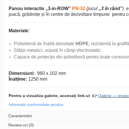
Echipamente de Joacă
Panou interactiv
„3-in-ROW”
PN-32
(jocul
„3 în rând”
)
es
joacă, grădinițe și în centre de dezvoltare timpurie pentru co
Leagăne de exterior pentru
copii
Materiale:
Balansoare
Polietilenă de înaltă densitate
HDPE
, rezistentă la graffi
Stâlpi metalici, vopsiți în câmp electrostatic
Figurine pe arc
Capace de protecție din polietilenă pentru toate conexiun
Carusele
Dimensiuni:
960 х 102 mm
Înalțime:
1250 mm
Tobogane pentru copii
Pentru a vizualiza galerie, accesați link-ul
👉
G
alerie — proiec
Informatii conformitate produs
Nisipiere pentru copii
Caracteristici
Căsuțe de joacă
Review-uri
(0)