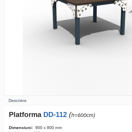
Sport - Fitness
Aparate fitness exterior
Complexe WORKOUT
Complexe WORKOUT Kids
Aparate de forță FBarbell
Pentru terenuri sportive
Descriere
Platforma
DD-112
(
h=600сm)
Pentru săli de sport
Dimensiuni:
800 х 800
mm