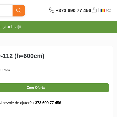
+373 690 77 456
RO
 și achiziții
D-112 (h=600cm)
00
mm
Cere Oferta
i nevoie de ajutor?
+373 690 77 456