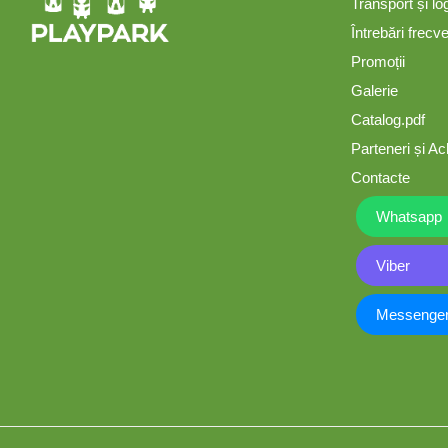
Transport și lo
Întrebări frecv
Mese și bănci pentru copii
Promoții
Galerie
Table pentru desen
Catalog.pdf
Parteneri și Ach
Gardulețe
Contacte
Whatsapp
Echipamente pentru
grădinițe
Viber
Pavilioane pentru grădinițe
Messenge
Accesorii / Componente
Leagăne suspendate pentru
copii