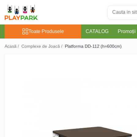
Toate Produsele
Toate Produsele
CATALOG
Promoții
Complexe de Joacă
Acasă /
Complexe de Joacă /
Platforma DD-112 (h=600cm)
PREMIUM
MultiPlay
ROBINIA
WOOD (pentru casă și
grădină)
Complexe de joacă Interior