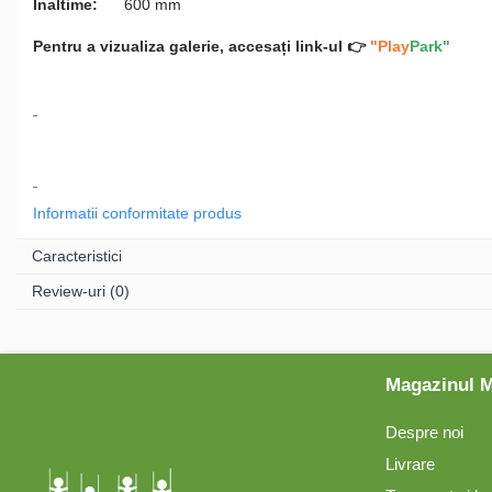
Inaltime:
600 mm
Echipamente de Joacă
Pentru a vizualiza galerie, accesați link-ul 👉
"
Play
Park"
Leagăne de exterior pentru
copii
Balansoare
Figurine pe arc
Informatii conformitate produs
Caracteristici
Carusele
Review-uri
(0)
Tobogane pentru copii
Magazinul 
Nisipiere pentru copii
Despre noi
Livrare
Căsuțe de joacă