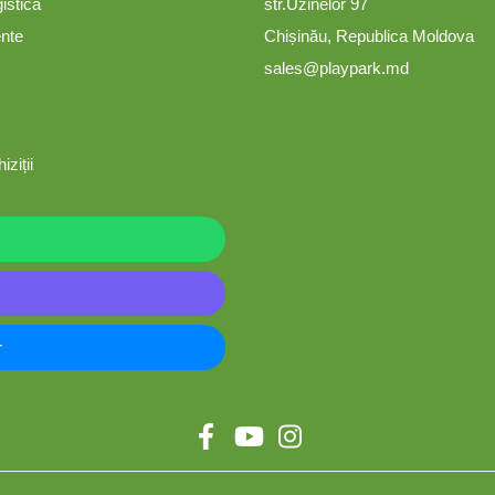
gistica
str.Uzinelor 97
ente
Chișinău, Republica Moldova
sales@playpark.md
iziții
r