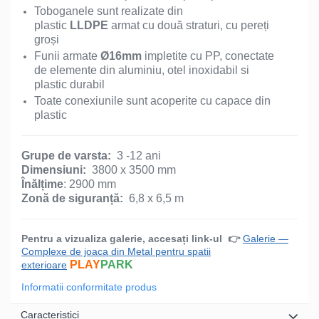
Toboganele sunt realizate din
plastic
LLDPE
armat cu două straturi, cu pereți
groși
Funii armate
Ø16mm
impletite cu PP, conectate
de elemente din aluminiu, otel inoxidabil si
plastic durabil
Toate conexiunile sunt acoperite cu capace din
plastic
Grupe de varsta:
3 -12 ani
Dimensiuni:
3800 x 3500 mm
Înălțime
: 2900 mm
Zonă de siguranță:
6,8 x 6,5 m
Pentru a vizualiza galerie, accesați link-ul
👉
Galerie —
Complexe de joaca din Metal pentru spatii
PLAY
PARK
exterioare
Informatii conformitate produs
Caracteristici