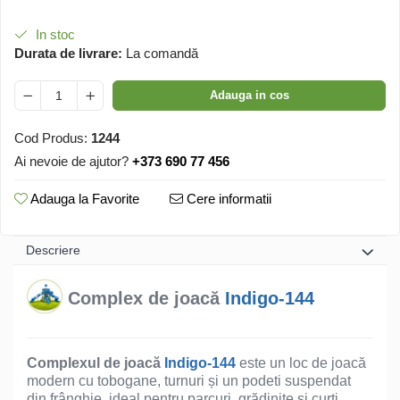
In stoc
Durata de livrare:
La comandă
Adauga in cos
Cod Produs:
1244
Ai nevoie de ajutor?
+373 690 77 456
Adauga la Favorite
Cere informatii
Descriere
Complex de joacă
Indigo-144
Complexul de joacă
Indigo-144
este un loc de joacă
modern cu tobogane, turnuri și un podeti suspendat
din frânghie, ideal pentru parcuri, grădinițe și curți.