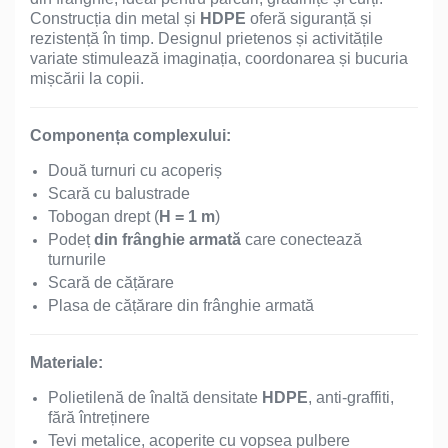
Construcția din metal și
HDPE
oferă siguranță și
rezistență în timp. Designul prietenos și activitățile
variate stimulează imaginația, coordonarea și bucuria
mișcării la copii.
Componența complexului:
Două turnuri cu acoperiș
Scară cu balustrade
Tobogan drept (
H = 1 m
)
Podeț
din frânghie armată
care conectează
turnurile
Scară de cățărare
Plasa de cățărare din frânghie armată
Materiale:
Polietilenă de înaltă densitate
HDPE
, anti-graffiti,
fără întreținere
Tevi metalice, acoperite cu vopsea pulbere