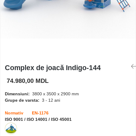
Căsuțe de joacă
Mese și bănci pentru copii
Table pentru desen
Gardulețe
Complex de joacă Indigo-144
74.980,00 MDL
Echipamente pentru
grădinițe
Dimensiuni:
3800 x 3500 x 2900 mm
Grupe de varsta:
3 - 12 ani
Pavilioane pentru grădinițe
Normativ EN-1176
ISO 9001 / ISO 14001 / ISO 45001