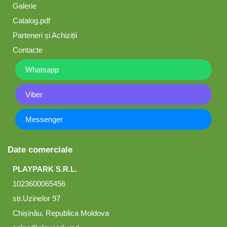
Galerie
Catalog.pdf
Parteneri și Achiziții
Contacte
Whatsapp
Viber
Messenger
Date comerciale
PLAYPARK S.R.L.
1023600065456
str.Uzinelor 97
Chișinău, Republica Moldova