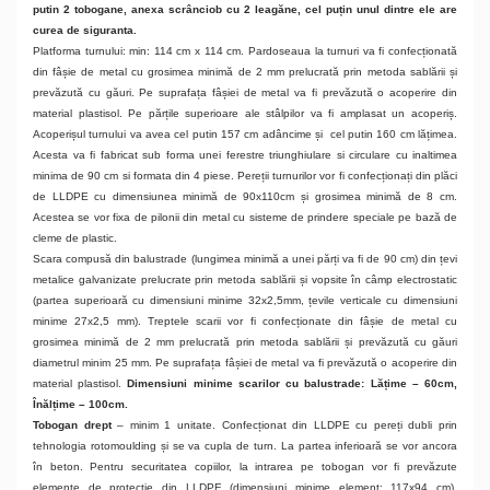
putin 2 tobogane, anexa scrânciob cu 2 leagăne, cel puțin unul dintre ele are
curea de siguranta.
Platforma turnului: min: 114 cm x 114 cm. Pardoseaua la turnuri va fi confecționată
din fâșie de metal cu grosimea minimă de 2 mm prelucrată prin metoda sablării și
prevăzută cu găuri. Pe suprafața fâșiei de metal va fi prevăzută o acoperire din
material plastisol. Pe părțile superioare ale stâlpilor va fi amplasat un acoperiș.
Acoperișul turnului va avea cel putin 157 cm adâncime și cel putin 160 cm lățimea.
Acesta va fi fabricat sub forma unei ferestre triunghiulare si circulare cu inaltimea
minima de 90 cm si formata din 4 piese. Pereții turnurilor vor fi confecționați din plăci
de LLDPE cu dimensiunea minimă de 90x110cm și grosimea minimă de 8 cm.
Acestea se vor fixa de pilonii din metal cu sisteme de prindere speciale pe bază de
cleme de plastic.
Scara compusă din balustrade (lungimea minimă a unei părți va fi de 90 cm) din țevi
metalice galvanizate prelucrate prin metoda sablării și vopsite în câmp electrostatic
(partea superioară cu dimensiuni minime 32x2,5mm, țevile verticale cu dimensiuni
minime 27x2,5 mm). Treptele scarii vor fi confecționate din fâșie de metal cu
grosimea minimă de 2 mm prelucrată prin metoda sablării și prevăzută cu găuri
diametrul minim 25 mm. Pe suprafața fâșiei de metal va fi prevăzută o acoperire din
material plastisol.
Dimensiuni minime scarilor cu balustrade: Lățime – 60cm,
Înălțime – 100cm.
Tobogan drept
– minim 1 unitate. Confecționat din LLDPE cu pereți dubli prin
tehnologia rotomoulding și se va cupla de turn. La partea inferioară se vor ancora
în beton. Pentru securitatea copiilor, la intrarea pe tobogan vor fi prevăzute
elemente de protecție din LLDPE (dimensiuni minime element: 117x94 cm).