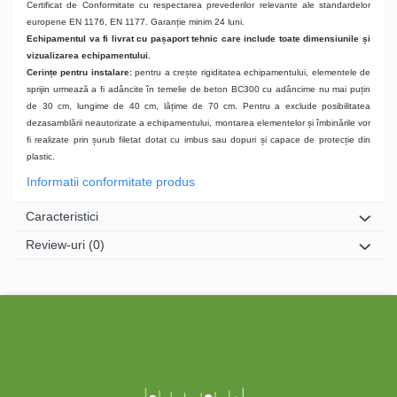
Certificat de Conformitate cu respectarea prevederilor relevante ale standardelor
europene EN 1176, EN 1177. Garanție minim 24 luni.
Echipamentul va fi livrat cu pașaport tehnic care include toate dimensiunile și
vizualizarea echipamentului.
Cerințe pentru instalare:
pentru a crește rigiditatea echipamentului, elementele de
sprijin urmează a fi adâncite în temelie de beton BC300 cu adâncime nu mai puțin
de 30 cm, lungime de 40 cm, lățime de 70 cm. Pentru a exclude posibilitatea
dezasamblării neautorizate a echipamentului, montarea elementelor și îmbinările vor
fi realizate prin șurub filetat dotat cu imbus sau dopuri și capace de protecție din
plastic.
Informatii conformitate produs
Caracteristici
Review-uri
(0)