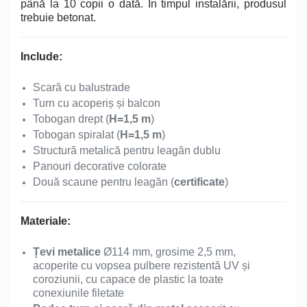
până la 10 copii o dată. În timpul instalării, produsul
trebuie betonat.
Include:
Scară cu balustrade
Turn cu acoperiș și balcon
Tobogan drept (
H=1,5 m
)
Tobogan spiralat (
H=1,5 m
)
Structură metalică pentru leagăn dublu
Panouri decorative colorate
Două scaune pentru leagăn (
certificate
)
Materiale:
Țevi metalice
Ø114 mm, grosime 2,5 mm,
acoperite cu vopsea pulbere rezistentă UV și
coroziunii, cu capace de plastic la toate
conexiunile filetate