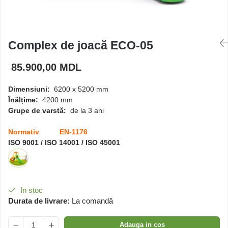
Căsuțe de joacă
Complex de joacă ECO-05
Mese și bănci pentru copii
85.900,00 MDL
Table pentru desen
Dimensiuni:
6200 x 5200 mm
Înălțime:
4200 mm
Gardulețe
Grupe de varstă:
de la 3 ani
Normativ EN-1176
Echipamente pentru
ISO 9001 / ISO 14001 / ISO 45001
grădinițe
Pavilioane pentru grădinițe
In stoc
Durata de livrare:
La comandă
Adauga in cos