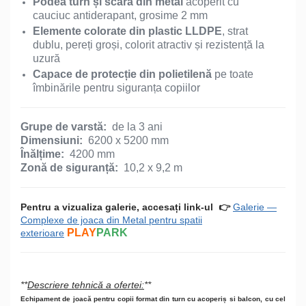
Podea turn și scară din metal
acoperit cu
cauciuc antiderapant, grosime 2 mm
Elemente сolorate din plastic LLDPE
, strat
dublu, pereți groși, colorit atractiv și rezistență la
uzură
Capace de protecție din polietilenă
pe toate
îmbinările pentru siguranța copiilor
Grupe de varstă:
de la 3 ani
Dimensiuni:
6200 x 5200 mm
Înălțime:
4200 mm
Zonă de siguranță:
10,2 x 9,2 m
Pentru a vizualiza galerie, accesați link-ul
👉
Galerie —
Complexe de joaca din Metal pentru spatii
PLAY
PARK
exterioare
**
Descriere tehnică a ofertei:
**
Echipament de joacă pentru copii format din turn cu acoperiș si balcon, cu cel