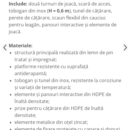
Include:
două turnuri de joacă, scară de acces,
tobogan din inox (
H = 0,6 m
), tunel de cățărare,
perete de cățărare, scaun
flexibil
din cauciuc
pentru leagăn, panouri interactive și elemente de
joacă.
Materiale:
structură principală realizată din lemn de pin
tratat și impregnat;
platforme rezistente cu suprafață
antiderapantă;
tobogan și tunel din inox, rezistente la coroziune
și variații de temperatură;
elemente și panouri interactive din HDPE de
înaltă densitate;
prize pentru cățărare din HDPE de înaltă
densitate;
elemente metalice din oțel zincat;
elemente de fixare protejate cu capace și dopuri