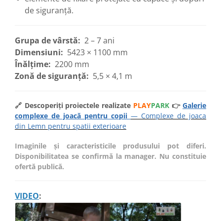
de siguranță.
Grupa de vârstă:
2 – 7 ani
Dimensiuni:
5423 × 1100 mm
Înălțime:
2200 mm
Zonă de siguranță:
5,5 × 4,1 m
🔗 Descoperiți proiectele realizate
PLAY
PARK
👉
Galerie
complexe de joacă pentru copii
— Complexe de joaca
din Lemn pentru spatii exterioare
Imaginile și caracteristicile produsului pot diferi.
Disponibilitatea se confirmă la manager. Nu constituie
ofertă publică.
VIDEO
: