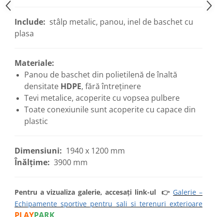
Include:
stâlp metalic, panou, inel de baschet cu
plasa
Materiale:
Panou de baschet din polietilenă de înaltă
densitate
HDPE
, fără întreținere
Tevi metalice, acoperite cu vopsea pulbere
Toate conexiunile sunt acoperite cu capace din
plastic
Dimensiuni:
1940 x 1200 mm
Înălțime:
3900 mm
Pentru a vizualiza galerie, accesați link-ul
👉
Galerie –
Echipamente sportive pentru sali si terenuri exterioare
PLAY
PARK