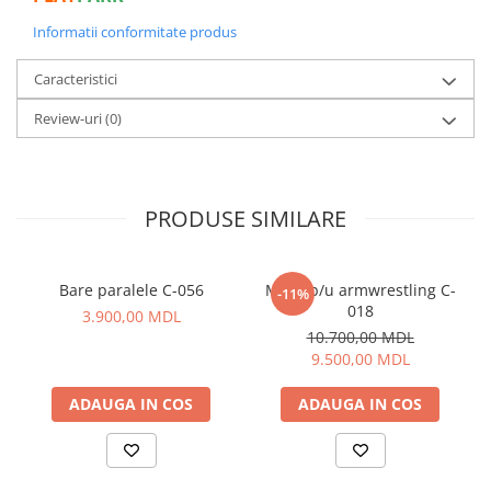
Informatii conformitate produs
Caracteristici
Review-uri
(0)
PRODUSE SIMILARE
Bare paralele C-056
Masa p/u armwrestling C-
-11%
018
3.900,00 MDL
10.700,00 MDL
9.500,00 MDL
ADAUGA IN COS
ADAUGA IN COS