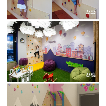
Căsuțe de joacă
Mese și bănci pentru copii
Table pentru desen
Gardulețe
Echipamente pentru
grădinițe
Pavilioane pentru grădinițe