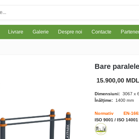
Livrare
Galerie
Despre noi
Contacte
Parteneri
Bare paralel
15.900,00 MD
Dimensiuni:
3067 x 
Înălțime:
1400 mm
Normativ EN-166
ISO 9001 / ISO 14001