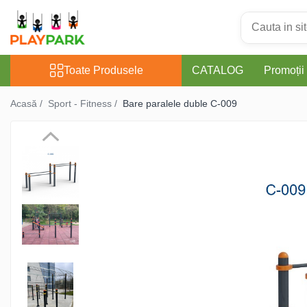
Toate Produsele
Toate Produsele
CATALOG
Promoții
Complexe de Joacă
Acasă /
Sport - Fitness /
Bare paralele duble C-009
PREMIUM
MultiPlay
ROBINIA
WOOD (pentru casă și
grădină)
Complexe de joacă Interior