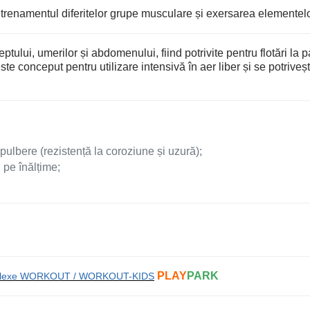
trenamentul diferitelor grupe musculare și exersarea elementelor
ului, umerilor și abdomenului, fiind potrivite pentru flotări la par
te conceput pentru utilizare intensivă în aer liber și se potriveș
lbere (rezistență la coroziune și uzură);
 pe înălțime;
PLAY
PARK
plexe WORKOUT / WORKOUT-KIDS