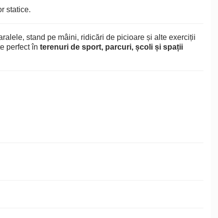
 statice.
alele, stand pe mâini, ridicări de picioare și alte exerciții
te perfect în
terenuri de sport, parcuri, școli și spații