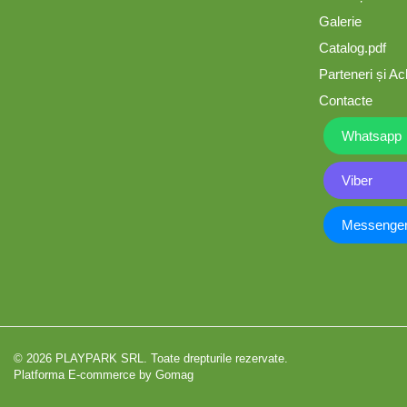
Tobogane din plastic
Galerie
Catalog.pdf
Frânghii, Inele, Trapeze
Parteneri și Ach
Contacte
Accesorii de joacă
Whatsapp
Viber
Elemente structurale
Messenge
Oferte și Proiecte
Structuri din Frânghie
Educativ / Creativ
© 2026 PLAYPARK SRL. Toate drepturile rezervate.
Platforma E-commerce by Gomag
Panouri Interactive