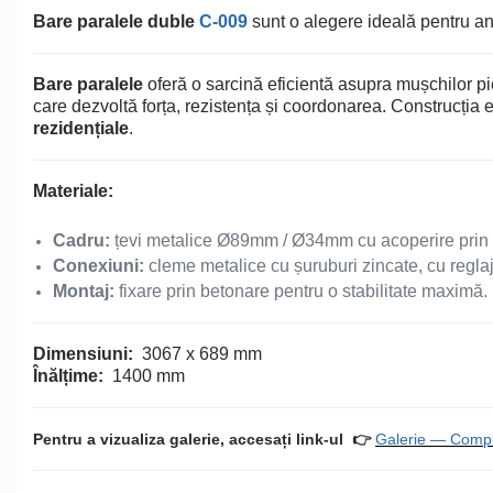
Echipamente de Joacă
Bare paralele duble
С-009
sunt o alegere ideală pentru an
Leagăne de exterior pentru
Bare paralele
copii
oferă o sarcină eficientă asupra mușchilor piept
care dezvoltă forța, rezistența și coordonarea. Construcția es
rezidențiale
.
Balansoare
Materiale:
Figurine pe arc
Cadru:
țevi metalice Ø89mm / Ø34mm cu acoperire prin pu
Conexiuni:
cleme metalice cu șuruburi zincate, cu reglaj
Carusele
Montaj:
fixare prin betonare pentru o stabilitate maximă.
Tobogane pentru copii
Dimensiuni:
3067 x 689 mm
Înălțime:
1400 mm
Nisipiere pentru copii
Pentru a vizualiza galerie, accesați link-ul
👉
Galerie — Com
Căsuțe de joacă