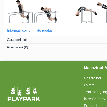
Mese și bănci pentru copii
Table pentru desen
Informatii conformitate produs
Caracteristici
Gardulețe
Review-uri
(0)
Echipamente pentru
grădinițe
Magazinul 
Pavilioane pentru grădinițe
Despre noi
Accesorii / Componente
Livrare
Transport și lo
Leagăne suspendate pentru
Întrebări frecv
copii
Promoții