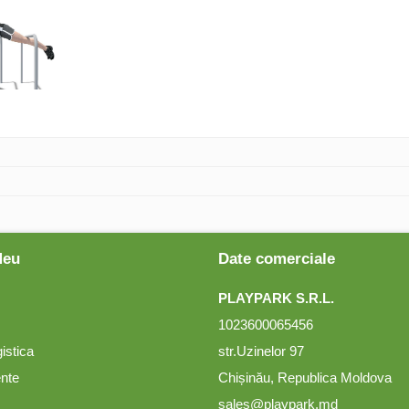
Meu
Date comerciale
PLAYPARK S.R.L.
1023600065456
gistica
str.Uzinelor 97
ente
Chișinău, Republica Moldova
sales@playpark.md