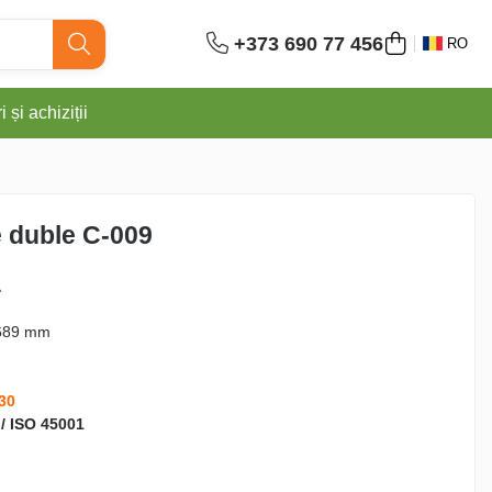
+373 690 77 456
RO
 și achiziții
e duble C-009
L
689 mm
30
 / ISO 45001