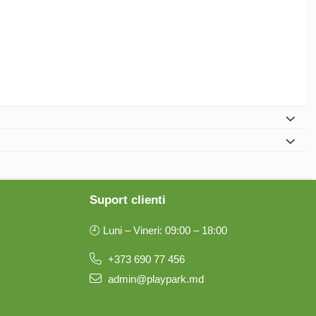
Suport clienti
🕘 Luni – Vineri: 09:00 – 18:00
+373 690 77 456
admin@playpark.md