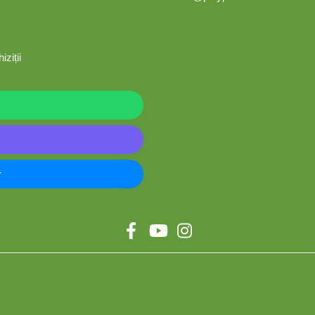
iziții
r