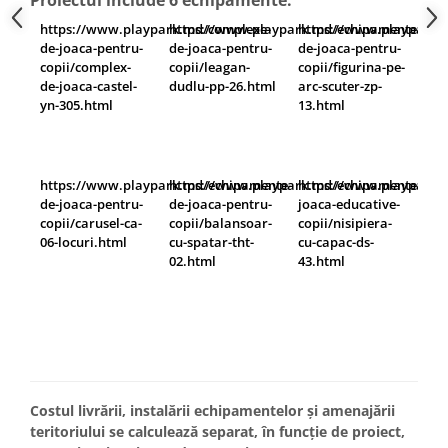
Proiectul include 6 echipamente:
https://www.playpark.md/complexe-
https://www.playpark.md/echipamente-
https://www.playpark.
de-joaca-pentru-
de-joaca-pentru-
de-joaca-pentru-
copii/complex-
copii/leagan-
copii/figurina-pe-
de-joaca-castel-
dudlu-pp-26.html
arc-scuter-zp-
yn-305.html
13.html
https://www.playpark.md/echipamente-
https://www.playpark.md/echipamente-
https://www.playpark.
de-joaca-pentru-
de-joaca-pentru-
joaca-educative-
copii/carusel-ca-
copii/balansoar-
copii/nisipiera-
06-locuri.html
cu-spatar-tht-
cu-capac-ds-
02.html
43.html
Costul livrării, instalării echipamentelor și amenajării
teritoriului se calculează separat, în funcție de proiect,