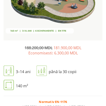
Pavilioane pentru grădinițe
188.200,00 MDL
181.900,00 MDL
Economisesti:
6.300,00
MDL
3–14 ani
până la 30 copii
140 m²
Normativ EN-1176