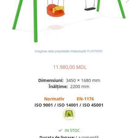
Pavilioane pentru grădinițe
11.980,00 MDL
×
Dimensiuni:
3450
1680 mm
Înălțime:
2200 mm
Normativ EN-1176
ISO 9001 / ISO 14001 / ISO 45001
IN STOC
Durata de livrare:
La comandă