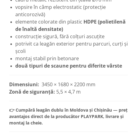
vopsire în câmp electrostatic (protecție
anticorozivă)
elemente colorate din plastic
HDPE (polietilenă
de înaltă densitate)
construcție sigură, fără colțuri ascuțite
potrivit ca leagăn exterior pentru parcuri, curți și
școli
montaj stabil prin betonare
două tipuri de scaune pentru diferite vârste
Dimensiuni:
3450 × 1680 × 2200 mm
Zonă de siguranță:
5,5 × 4,7 m
👉 Cumpără leagăn dublu în Moldova și Chișinău — preț
avantajos direct de la producător PLAYPARK, livrare și
montaj la cheie.