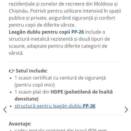
rezidențiale și zonelor de recreere din Moldova și
Chișinău. Potrivit pentru utilizare intensivă în spații
publice și private, asigurând siguranță și confort
pentru copii de diferite vârste.
Leagăn dublu pentru copii
PP-26
include o
structură metalică rezistentă și două tipuri de
scaune, adaptate pentru diferite categorii de
vârstă.
👉 Setul include:
1 scaun certificat cu centură de siguranță
(pentru copii mici)
1 scaun plat din
HDPE (polietilenă de înaltă
densitate)
structură pentru leagăn dublu
PP-36
Avantaje:
cadru metalic rezistent din țeavă Ø76 mm