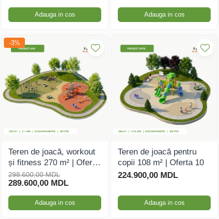
Adauga in cos
Adauga in cos
-3%
Teren de joacă, workout
Teren de joacă pentru
și fitness 270 m² | Oferta
copii 108 m² | Oferta 10
6
298.600,00 MDL
224.900,00 MDL
289.600,00 MDL
Adauga in cos
Adauga in cos