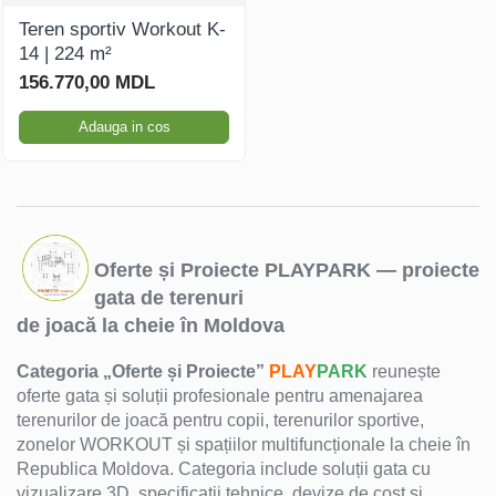
Teren sportiv Workout K-
14 | 224 m²
156.770,00 MDL
Adauga in cos
Oferte și Proiecte PLAYPARK — proiecte
gata de terenuri
de joacă la cheie în Moldova
Categoria „Oferte și Proiecte”
PLAY
PARK
reunește
oferte gata și soluții profesionale pentru amenajarea
terenurilor de joacă pentru copii, terenurilor sportive,
zonelor WORKOUT și spațiilor multifuncționale la cheie în
Republica Moldova. Categoria include soluții gata cu
vizualizare 3D, specificații tehnice, devize de cost și