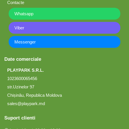
Contacte
Whatsapp
Viber
Messenger
Date comerciale
PLAYPARK S.R.L.
1023600065456
str.Uzinelor 97
Chișinău, Republica Moldova
sales@playpark.md
Suport clienti