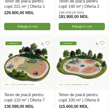
Teren de joacă pentru
Teren de joacă pentru
copii 221 m² | Oferta 1
copii 140 m² | Oferta 2
Căsuțe de joacă
229.800,00 MDL
188.200,00 MDL
181.900,00 MDL
Mese și bănci pentru copii
Adauga in cos
Adauga in cos
Table pentru desen
Gardulețe
Echipamente pentru
grădinițe
Pavilioane pentru grădinițe
Teren de joacă pentru
Teren de joacă pentru
copii 110 m² | Oferta 7
copii 100 m² | Oferta 8
136.599,00 MDL
115.600,00 MDL