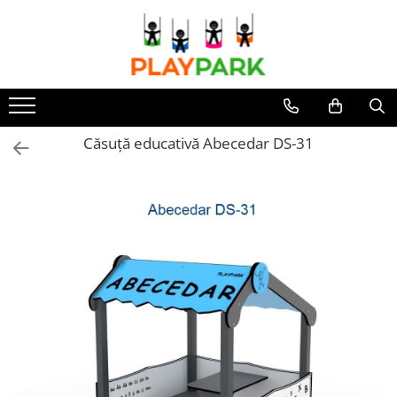
Toate Produsele
Complexe de Joacă
PREMIUM
Căsuță educativă Abecedar DS-31
MultiPlay
ROBINIA
WOOD (pentru casă și grădină)
Complexe de joacă Interior
Sport - Fitness
Aparate fitness exterior
Complexe WORKOUT
Complexe WORKOUT Kids
Aparate de forță FBarbell