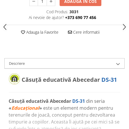
ADAUGA IN COS
Echipamente pentru grădinițe
Cod Produs:
3031
Pavilioane pentru grădinițe
Ai nevoie de ajutor?
+373 690 77 456
Accesorii / Componente
Adauga la Favorite
Cere informatii
Leagăne suspendate pentru
copii
Tobogane din plastic
ACROBAȚIE - Inele /Frânghie
Descriere
/Trapez
Accesorii de joacă
Căsuță educativă
Abecedar
DS-31
Elemente structurale
Oferte și Proiecte
Căsuță educativă Abecedar
DS-31
din seria
«
Educațional
»
este un element modern pentru
Structuri din Frânghie
terenurile de joacă, conceput pentru dezvoltarea
timpurie a copiilor. Aceasta îi ajută pe cei mici să se
Educativ / Creativ
cufunde într-o atmosferă de joc captivantă,