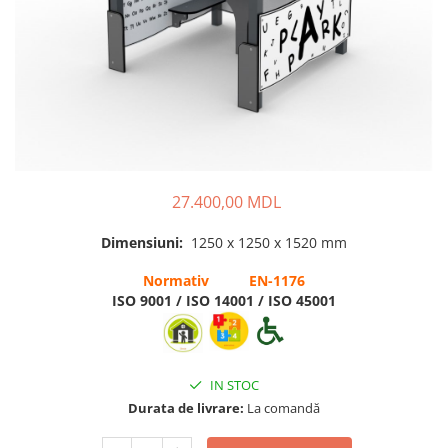
Pentru terenuri sportive
Pentru săli de sport
Echipamente de Joacă
Leagăne de exterior pentru
copii
Balansoare
27.400,00 MDL
Figurine pe arc
Dimensiuni:
1250 x 1250 x 1520 mm
Carusele
Normativ EN-1176
Tobogane pentru copii
ISO 9001 / ISO 14001 / ISO 45001
Nisipiere pentru copii
Căsuțe de joacă
Mese și bănci pentru copii
IN STOC
Table pentru desen
Durata de livrare:
La comandă
Gardulețe