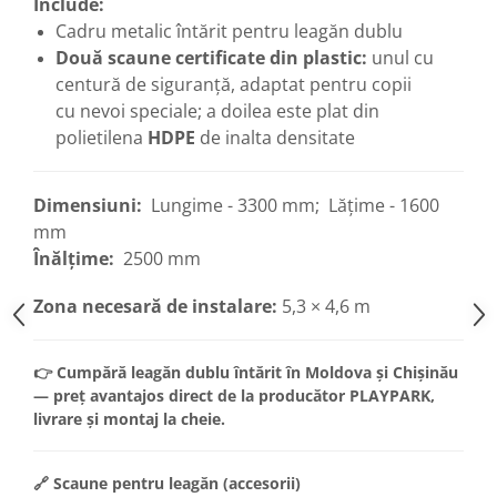
Include:
Cadru metalic întărit pentru leagăn dublu
Două scaune certificate din plastic:
unul cu
centură de siguranță, adaptat pentru copii
cu nevoi speciale; a doilea este plat din
polietilena
HDPE
de inalta densitate
Dimensiuni:
Lungime - 3300 mm;
Lățime - 1600
mm
Înălțime:
2500 mm
Zona necesară de instalare:
5,3 × 4,6 m
👉 Cumpără leagăn dublu întărit în Moldova și Chișinău
— preț avantajos direct de la producător PLAYPARK,
livrare și montaj la cheie.
🔗 Scaune pentru leagăn (accesorii)