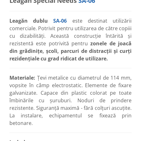
Leagăn Special Needs
SA-06
Leagăn dublu
SA-06
este destinat utilizării
comerciale. Potrivit pentru utilizarea de către copiii
cu dizabilități. Această construcție întărită și
rezistentă este potrivită pentru
zonele de joacă
din grădinițe, școli, parcuri de distracții și curți
rezidențiale cu grad ridicat de utilizare.
Materiale:
Țevi metalice cu diametrul de 114 mm,
vopsite în câmp electrostatic. Elemente de fixare
galvanizate. Capace din plastic colorat pe toate
îmbinările cu șuruburi. Noduri de prindere
rezistente. Siguranță maximă - fără colțuri ascuțite.
La instalare, echipamentul se fixează prin
betonare.