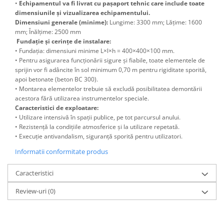
•
Echipamentul va fi livrat cu pașaport tehnic care include toate
dimensiunile și vizualizarea echipamentului.
Dimensiuni generale (minime):
Lungime: 3300 mm; Lățime: 1600
mm; Înălțime: 2500 mm
Fundație și cerințe de instalare:
• Fundația: dimensiuni minime L×l×h = 400×400×100 mm.
• Pentru asigurarea funcționării sigure și fiabile, toate elementele de
sprijin vor fi adâncite în sol minimum 0,70 m pentru rigiditate sporită,
apoi betonate (beton BC 300).
• Montarea elementelor trebuie să excludă posibilitatea demontării
acestora fără utilizarea instrumentelor speciale.
Caracteristici de exploatare:
• Utilizare intensivă în spații publice, pe tot parcursul anului.
• Rezistență la condițiile atmosferice și la utilizare repetată.
• Execuție antivandalism, siguranță sporită pentru utilizatori.
Informatii conformitate produs
Caracteristici
Review-uri
(0)