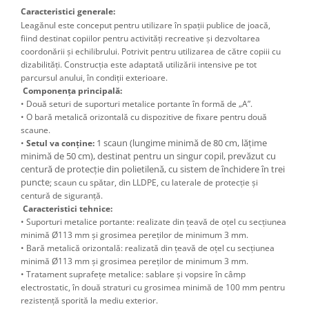
Caracteristici generale:
Leagănul este conceput pentru utilizare în spații publice de joacă,
fiind destinat copiilor pentru activități recreative și dezvoltarea
coordonării și echilibrului. Potrivit pentru utilizarea de către copiii cu
dizabilități. Construcția este adaptată utilizării intensive pe tot
parcursul anului, în condiții exterioare.
Componența principală:
• Două seturi de suporturi metalice portante în formă de „A”.
• O bară metalică orizontală cu dispozitive de fixare pentru două
scaune.
1 scaun (lungime minimă de 80 cm, lățime
•
Setul va conține:
minimă de 50 cm), destinat pentru un singur copil, prevăzut cu
centură de protecție din polietilenă, cu sistem de închidere în trei
puncte
; scaun cu spătar, din LLDPE, cu laterale de protecție și
centură de siguranță.
Caracteristici tehnice:
• Suporturi metalice portante: realizate din țeavă de oțel cu secțiunea
minimă Ø113 mm și grosimea pereților de minimum 3 mm.
• Bară metalică orizontală: realizată din țeavă de oțel cu secțiunea
minimă Ø113 mm și grosimea pereților de minimum 3 mm.
• Tratament suprafețe metalice: sablare și vopsire în câmp
electrostatic, în două straturi cu grosimea minimă de 100 mm pentru
rezistență sporită la mediu exterior.