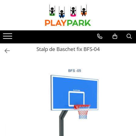
Toate Produsele
Complexe de Joacă
PREMIUM
Stalp de Baschet fix BFS-04
MultiPlay
ROBINIA
WOOD (pentru casă și grădină)
Complexe de joacă Interior
Sport - Fitness
Aparate fitness exterior
Complexe WORKOUT
Complexe WORKOUT Kids
Aparate de forță FBarbell