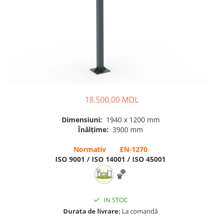
Pentru terenuri sportive
Pentru săli de sport
Echipamente de Joacă
Leagăne de exterior pentru
copii
Balansoare
18.500,00 MDL
Figurine pe arc
Dimensiuni:
1940 x 1200 mm
Carusele
Înălțime:
3900 mm
Tobogane pentru copii
Normativ EN-1270
Nisipiere pentru copii
ISO 9001 / ISO 14001 / ISO 45001
Căsuțe de joacă
🏀
Mese și bănci pentru copii
IN STOC
Table pentru desen
Durata de livrare:
La comandă
Gardulețe