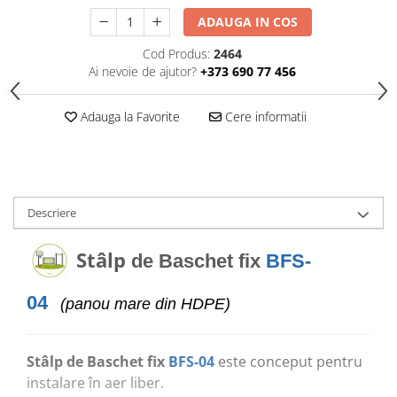
Echipamente pentru grădinițe
ADAUGA IN COS
Pavilioane pentru grădinițe
Cod Produs:
2464
Ai nevoie de ajutor?
+373 690 77 456
Accesorii / Componente
Leagăne suspendate pentru
Adauga la Favorite
Cere informatii
copii
Tobogane din plastic
ACROBAȚIE - Inele /Frânghie
/Trapez
Descriere
Accesorii de joacă
Stâlp
de Baschet fix
BFS-
Elemente structurale
04
(panou mare din HDPE)
Oferte și Proiecte
Structuri din Frânghie
Stâlp de Baschet fix
BFS-04
este conceput pentru
instalare în aer liber.
Educativ / Creativ