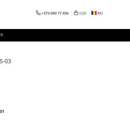
+373 690 77 456
0,00
RO
II
FS-03
001