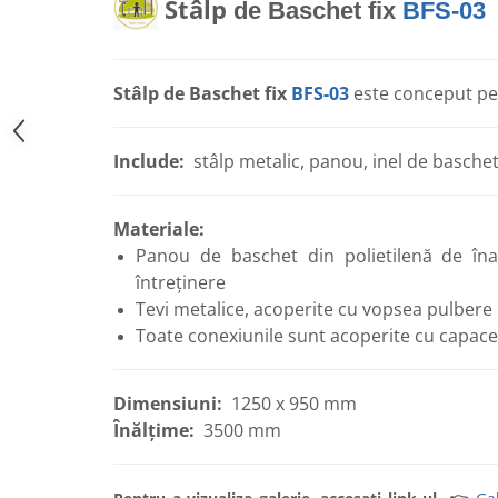
Stâlp
de Baschet fix
BFS-03
Echipamente pentru grădinițe
Pavilioane pentru grădinițe
Stâlp de Baschet fix
BFS-03
este conceput pen
Accesorii / Componente
Leagăne suspendate pentru
Include:
stâlp metalic, panou, inel de basche
copii
Tobogane din plastic
Materiale:
Frânghii, Inele, Trapeze
Panou de baschet din polietilenă de îna
Accesorii de joacă
întreținere
Elemente structurale
Tevi metalice, acoperite cu vopsea pulbere
Toate conexiunile sunt acoperite cu capace 
Oferte și Proiecte
Dimensiuni:
1250 x 950 mm
Structuri din Frânghie
Înălțime:
3500 mm
Educativ / Creativ