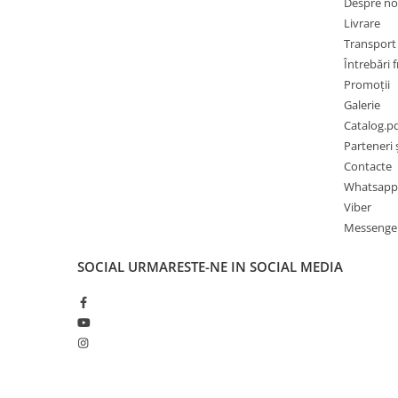
Despre no
Livrare
Transport ș
Întrebări 
Promoții
Galerie
Catalog.p
Parteneri ș
Contacte
Whatsapp
Viber
Messenge
SOCIAL
URMARESTE-NE IN SOCIAL MEDIA