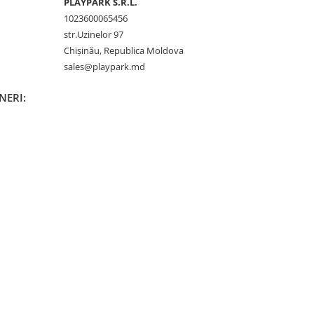
PLAYPARK S.R.L.
1023600065456
str.Uzinelor 97
Chișinău, Republica Moldova
sales@playpark.md
INERI: