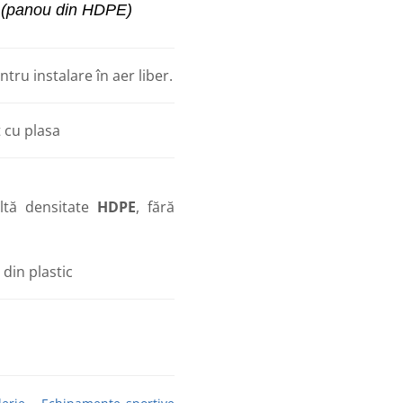
(panou din HDPE)
tru instalare în aer liber.
t cu plasa
ltă densitate
HDPE
, fără
din plastic