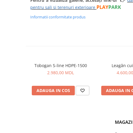
Pentru a vizualiza galerie, accesați link-ul
👉
Ga
Panouri Interactive
PLAY
PARK
pentru sali si terenuri exterioare
Informatii conformitate produs
Instrumente Muzicale
Mobilier Urban
Pardoseli din Cauciuc
Elemente Incluzive
Tobogan S-line HDPE-1500
Leagăn cu
2.980,00 MDL
4.600,0
ADAUGA IN COS
ADAUGA IN 
MAGAZI