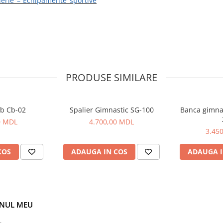
lerie – Echipamente sportive
PRODUSE SIMILARE
ib Cb-02
Spalier Gimnastic SG-100
Banca gimnas
0 MDL
4.700,00 MDL
3.45
COS
ADAUGA IN COS
ADAUGA I
NUL MEU