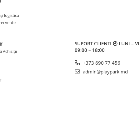
i
i logistica
frecvente
SUPORT CLIENTI
🕘 LUNI – V
df
09:00 – 18:00
i Achiziții
+373 690 77 456
admin@playpark.md
r