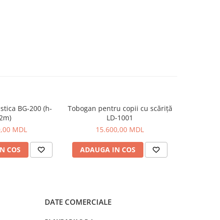
tica BG-200 (h-
Tobogan pentru copii cu scăriță
Complex s
2m)
LD-1001
0,00 MDL
15.600,00 MDL
29
N COS
ADAUGA IN COS
ADAUG
DATE COMERCIALE