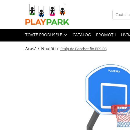
Toate Produsele
TOATE PRODUSELE
CATALOG
PROMOȚII
LIVR
Complexe de Joacă
PREMIUM
Acasă /
Noutăți /
Stalp de Baschet fix BFS-03
MultiPlay
ROBINIA
WOOD (pentru casă și grădină)
Complexe de joacă Interior
Sport - Fitness
Aparate fitness exterior
Complexe WORKOUT
Complexe WORKOUT Kids
Aparate de forță FBarbell