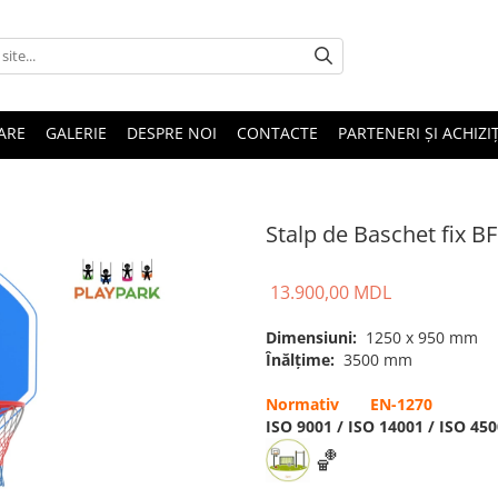
ARE
GALERIE
DESPRE NOI
CONTACTE
PARTENERI ȘI ACHIZIȚ
Stalp de Baschet fix B
13.900,00 MDL
Dimensiuni:
1250 x 950 mm
Înălțime:
3500 mm
Normativ EN-1270
ISO 9001 / ISO 14001 / ISO 45
🏀