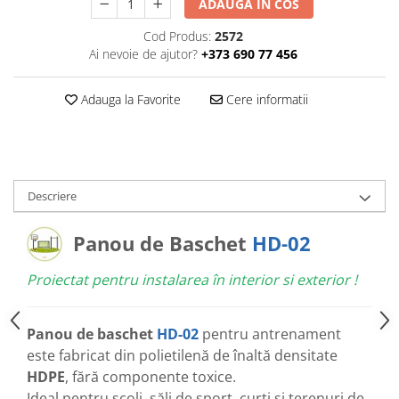
ADAUGA IN COS
Cod Produs:
2572
Ai nevoie de ajutor?
+373 690 77 456
Adauga la Favorite
Cere informatii
Descriere
Panou de Baschet
HD-02
Proiectat pentru instalarea în interior si exterior !
Panou de baschet
HD-02
pentru antrenament
este fabricat din polietilenă de înaltă densitate
HDPE
, fără componente toxice.
Ideal pentru școli, săli de sport, curți și terenuri de