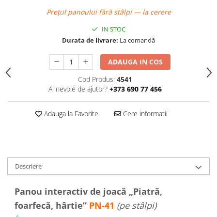
Echipamente pentru grădinițe
Prețul panoului fără stâlpi — la cerere
Pavilioane pentru grădinițe
IN STOC
Durata de livrare:
La comandă
Accesorii / Componente
ADAUGA IN COS
Leagăne suspendate pentru
copii
Cod Produs:
4541
Tobogane din plastic
Ai nevoie de ajutor?
+373 690 77 456
ACROBAȚIE - Inele /Frânghie
/Trapez
Adauga la Favorite
Cere informatii
Accesorii de joacă
Elemente structurale
Oferte și Proiecte
Descriere
Structuri din Frânghie
Panou interactiv de joacă „Piatră,
foarfecă, hârtie”
PN-41
(pe stâlpi)
Educativ / Creativ