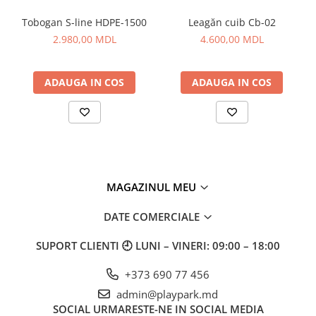
acumulează
5 puncte.
Tobogan S-line HDPE-1500
Leagăn cuib Cb-02
2.980,00 MDL
4.600,00 MDL
Materiale:
Polietilenă de înaltă densitate
HDPE
, rezistentă
ADAUGA IN COS
ADAUGA IN COS
la graffiti, care nu necesită întreținere
Stâlpi metalici, vopsiți în câmp electrostatic
Capace de protecție din polietilenă pentru toate
conexiunile
Dimensiuni:
960 × 102 mm
MAGAZINUL MEU
Înălțime:
1250 mm
DATE COMERCIALE
Recomandat pentru:
locuri de joacă, grădinițe,
SUPORT CLIENTI
🕘 LUNI – VINERI: 09:00 – 18:00
școli, parcuri, curți și spații de joacă interioare.
Potrivit pentru exterior și interior.
+373 690 77 456
admin@playpark.md
SOCIAL
URMARESTE-NE IN SOCIAL MEDIA