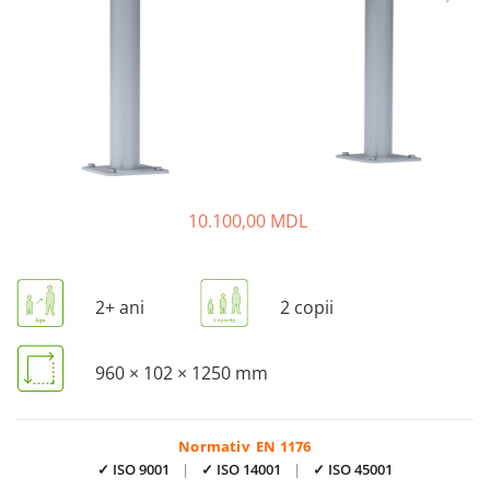
Pentru terenuri sportive
Pentru săli de sport
Echipamente de Joacă
Leagăne de exterior pentru
copii
Balansoare
10.100,00 MDL
Figurine pe arc
Carusele
2+ ani
2 copii
Tobogane pentru copii
Nisipiere pentru copii
960 × 102 × 1250 mm
Căsuțe de joacă
Mese și bănci pentru copii
Table pentru desen
Normativ EN 1176
✓ ISO 9001
|
✓ ISO 14001
|
✓ ISO 45001
Gardulețe