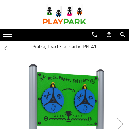
Toate Produsele
Complexe de Joacă
PREMIUM
Piatră, foarfecă, hârtie PN-41
MultiPlay
ROBINIA
WOOD (pentru casă și grădină)
Complexe de joacă Interior
Sport - Fitness
Aparate fitness exterior
Complexe WORKOUT
Complexe WORKOUT Kids
Aparate de forță FBarbell