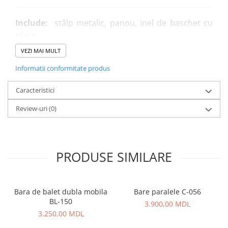
Panouri Interactive
Include:
stâlp metalic, panou, inel de baschet cu
plasa
Instrumente Muzicale
VEZI MAI MULT
Mobilier Urban
Materiale:
Informatii conformitate produs
Panou de baschet din polietilenă de înaltă
Pardoseli din Cauciuc
densitate
HDPE
, fără întreținere
Caracteristici
Tevi metalice, acoperite cu vopsea pulbere
Review-uri
(0)
Elemente Incluzive
Toate conexiunile sunt acoperite cu capace din
plastic
PRODUSE SIMILARE
Dimensiuni:
1250 x 950 mm
Înălțime:
3500 mm
Bara de balet dubla mobila
Bare paralele C-056
BL-150
Pentru a vizualiza galerie, accesați link-ul
👉
Galerie –
3.900,00 MDL
3.250,00 MDL
Echipamente sportive pentru sali si terenuri exterioare
PLAY
PARK