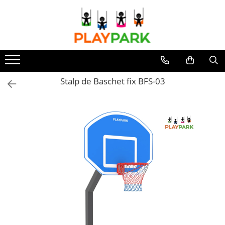
Toate Produsele
Complexe de Joacă
PREMIUM
Stalp de Baschet fix BFS-03
MultiPlay
ROBINIA
WOOD (pentru casă și grădină)
Complexe de joacă Interior
Sport - Fitness
Aparate fitness exterior
Complexe WORKOUT
Complexe WORKOUT Kids
Aparate de forță FBarbell