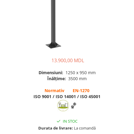
Pentru terenuri sportive
Pentru săli de sport
Echipamente de Joacă
Leagăne de exterior pentru
copii
Balansoare
13.900,00 MDL
Figurine pe arc
Dimensiuni:
1250 x 950 mm
Carusele
Înălțime:
3500 mm
Tobogane pentru copii
Normativ EN-1270
Nisipiere pentru copii
ISO 9001 / ISO 14001 / ISO 45001
Căsuțe de joacă
🏀
Mese și bănci pentru copii
IN STOC
Table pentru desen
Durata de livrare:
La comandă
Gardulețe