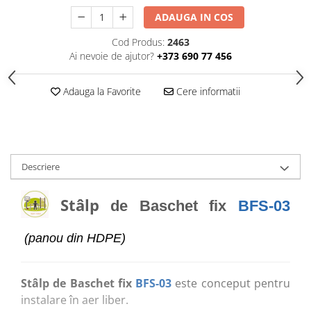
Echipamente pentru grădinițe
ADAUGA IN COS
Pavilioane pentru grădinițe
Cod Produs:
2463
Ai nevoie de ajutor?
+373 690 77 456
Accesorii / Componente
Leagăne suspendate pentru
Adauga la Favorite
Cere informatii
copii
Tobogane din plastic
ACROBAȚIE - Inele /Frânghie
/Trapez
Descriere
Accesorii de joacă
Stâlp
Elemente structurale
de Baschet fix
BFS-03
(panou din HDPE)
Oferte și Proiecte
Structuri din Frânghie
Stâlp de Baschet fix
BFS-03
este conceput pentru
instalare în aer liber.
Educativ / Creativ