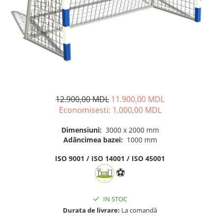
Pavilioane pentru grădinițe
12.900,00 MDL
11.900,00 MDL
Economisesti:
1.000,00
MDL
Dimensiuni:
3000 х 2000 mm
Adâncimea bazei:
1000 mm
ISO 9001 / ISO 14001 / ISO 45001
⚽
IN STOC
Durata de livrare:
La comandă