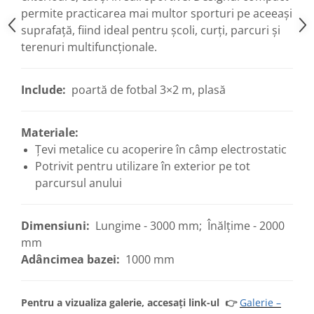
permite practicarea mai multor sporturi pe aceeași
suprafață, fiind ideal pentru școli, curți, parcuri și
terenuri multifuncționale.
Include:
poartă de fotbal 3×2 m, plasă
Materiale:
Țevi metalice cu acoperire în câmp electrostatic
Potrivit pentru utilizare în exterior pe tot
parcursul anului
Dimensiuni:
Lungime - 3000 mm; Înălțime - 2000
mm
Adâncimea bazei:
1000 mm
Pentru a vizualiza galerie, accesați link-ul
👉
Galerie –