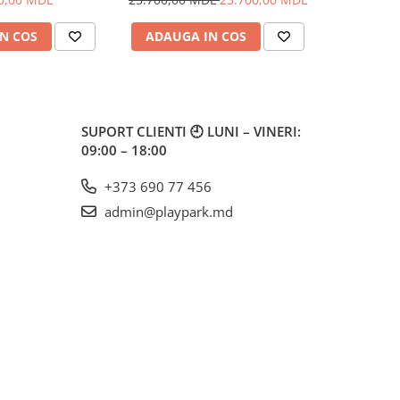
N COS
ADAUGA IN COS
ADAUG
SUPORT CLIENTI
🕘 LUNI – VINERI:
09:00 – 18:00
+373 690 77 456
admin@playpark.md