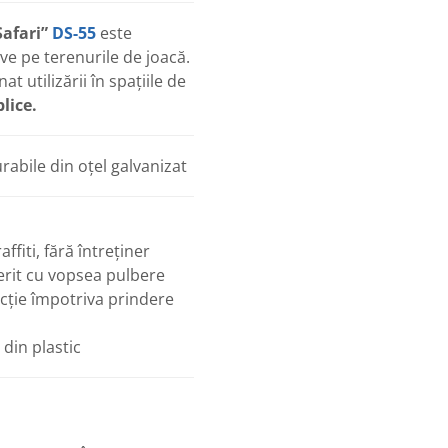
Safari”
DS-55
este
tive pe terenurile de joacă.
t utilizării în spațiile de
blice.
rabile din oțel galvanizat
raffiti, fără întreținer
perit cu vopsea pulbere
ecție împotriva prindere
din plastic