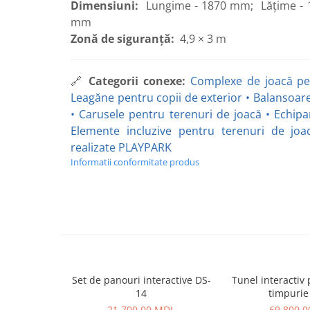
Dimensiuni:
Lungime - 1870 mm; Lățime - 
Panouri Interactive
mm
Zonă de siguranță:
4,9 × 3 m
Instrumente Muzicale
Mobilier Urban
🔗
Categorii conexe:
Complexe de joacă pe
Leagăne pentru copii de exterior
•
Balansoare
Pardoseli din Cauciuc
•
Carusele pentru terenuri de joacă
•
Echipa
Elemente incluzive pentru terenuri de joa
Elemente Incluzive
realizate PLAYPARK
Informatii conformitate produs
Set de panouri interactive DS-
Tunel interactiv 
14
timpurie
21.700,00 MDL
69.800,