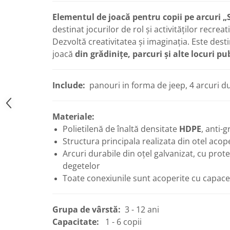
Echipamente pentru grădinițe
Elementul de joacă pentru copii pe arcuri „
Pavilioane pentru grădinițe
destinat jocurilor de rol și activităților recrea
Dezvoltă creativitatea și imaginația. Este destina
Accesorii / Componente
joacă
din grădinițe, parcuri și alte locuri pu
Leagăne suspendate pentru
copii
Include:
panouri in forma de jeep, 4 arcuri du
Tobogane din plastic
Frânghii, Inele, Trapeze
Materiale:
Accesorii de joacă
Polietilenă de înaltă densitate
HDPE
, anti-g
Elemente structurale
Structura principala realizata din otel aco
Arcuri durabile din oțel galvanizat, cu prot
degetelor
Oferte și Proiecte
Toate conexiunile sunt acoperite cu capace 
Structuri din Frânghie
Grupa de vârstă:
3 - 12 ani
Educativ / Creativ
Capacitate:
1 - 6 copii