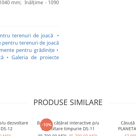
1040 mm; Înălțime - 1090
ntru terenuri de joacă
•
 pentru terenuri de joacă
mente pentru grădinițe
•
că
•
Galeria de proiecte
PRODUSE SIMILARE
p/u dezvoltare
Bare de cățărat interactive p/u
Căsuță 
-10%
 DS-12
dezvoltare timpurie DS-11
PLANETA
00 MDL
39.700,00 MDL
35.700,00 MDL
47.90