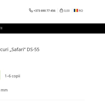
+373 690 77 456
0,00
RO
II
curi „Safari” DS-55
1–6 copii
0 mm