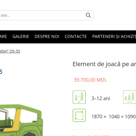
ARE
GALERIE
DESPRE NOI
CONTACTE
PARTENERI ȘI ACHIZIȚ
afari” DS-55
Element de joacă pe ar
39.700,00 MDL
3–12 ani
1870 × 1040 × 109