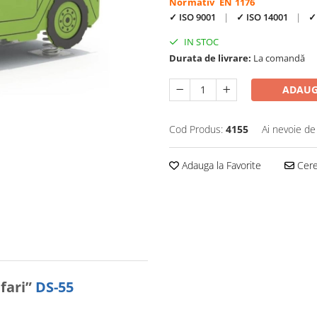
Normativ EN 1176
✓ ISO 9001
|
✓ ISO 14001
|
✓ 
IN STOC
Durata de livrare:
La comandă
ADAUG
Cod Produs:
4155
Ai nevoie de
Adauga la Favorite
Cere 
fari”
DS-55