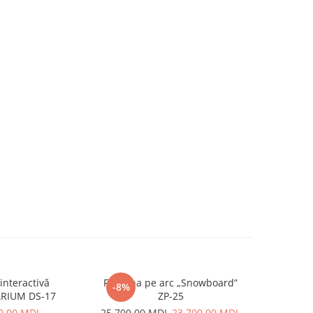
interactivă
Figurina pe arc „Snowboard”
Compl
-8%
RIUM DS-17
ZP-25
dezvolta
0,00 MDL
25.700,00 MDL
23.700,00 MDL
59