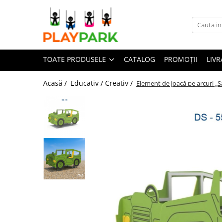
Toate Produsele
TOATE PRODUSELE
CATALOG
PROMOȚII
LIVR
Complexe de Joacă
PREMIUM
Acasă /
Educativ / Creativ /
Element de joacă pe arcuri „S
MultiPlay
ROBINIA
WOOD (pentru casă și grădină)
Complexe de joacă Interior
Sport - Fitness
Aparate fitness exterior
Complexe WORKOUT
Complexe WORKOUT Kids
Aparate de forță FBarbell