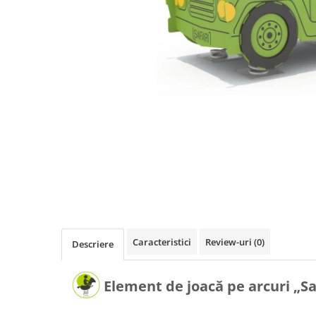
Terenuri sportive
Săli de sport
Echipamente de Joacă
Leagăne de exterior pentru
copii
Balansoare
Figurine pe arc
Carusele
Tobogane pentru copii
Nisipiere pentru copii
Caracteristici
Review-uri
(0)
Căsuțe de joacă
Descriere
Mese și bănci pentru copii
Element de joacă pe arcuri „Sa
Table pentru desen
Gardulețe