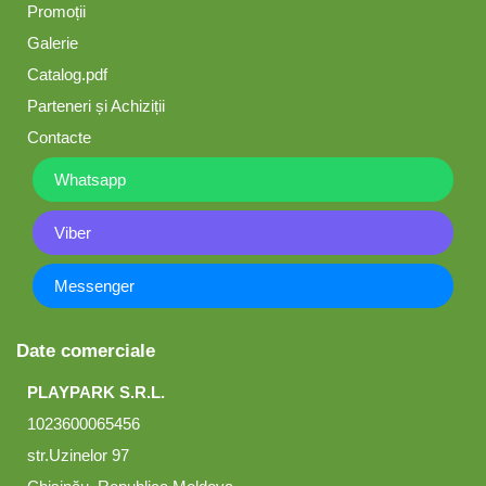
Promoții
Galerie
Catalog.pdf
Parteneri și Achiziții
Contacte
Whatsapp
Viber
Messenger
Date comerciale
PLAYPARK S.R.L.
1023600065456
str.Uzinelor 97