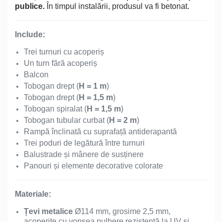
publice.
În timpul instalării, produsul va fi betonat.
Include:
Trei turnuri cu acoperiș
Un turn fără acoperiș
Balcon
Tobogan drept (
H = 1 m
)
Tobogan drept (
H = 1,5 m
)
Tobogan spiralat (
H = 1,5 m
)
Tobogan tubular curbat (
H = 2 m
)
Rampă înclinată cu suprafață antiderapantă
Trei poduri de legătură între turnuri
Balustrade și mânere de susținere
Panouri și elemente decorative colorate
Materiale:
Țevi metalice
Ø114 mm, grosime 2,5 mm,
acoperite cu vopsea pulbere rezistentă la UV și