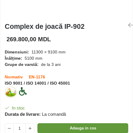
Căsuțe de joacă
Complex de joacă IP-902
Mese și bănci pentru copii
269.800,00 MDL
Table pentru desen
Dimensiuni:
11300 × 9100 mm
Înălțime:
5100 mm
Gardulețe
Grupe de varstă:
de la 3 ani
Normativ EN-1176
Echipamente pentru
ISO 9001 / ISO 14001 / ISO 45001
grădinițe
Pavilioane pentru grădinițe
In stoc
Durata de livrare:
La comandă
Adauga in cos