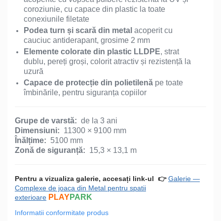
coroziunie, cu capace din plastic la toate
conexiunile filetate
Podea turn și scară din metal
acoperit cu
cauciuc antiderapant, grosime 2 mm
Elemente colorate din plastic LLDPE
, strat
dublu, pereți groși, colorit atractiv și rezistență la
uzură
Capace de protecție din polietilenă
pe toate
îmbinările, pentru siguranța copiilor
Grupe de varstă:
de la 3 ani
Dimensiuni:
11300 × 9100 mm
Înălțime:
5100 mm
Zonă de siguranță:
15,3 × 13,1 m
Pentru a vizualiza galerie, accesați link-ul
👉
Galerie —
Complexe de joaca din Metal pentru spatii
PLAY
PARK
exterioare
Informatii conformitate produs