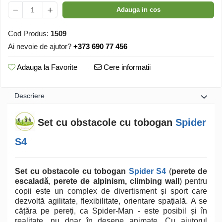
Adauga in cos
Cod Produs:
1509
Ai nevoie de ajutor?
+373 690 77 456
Adauga la Favorite
Cere informatii
Descriere
Set cu obstacole cu tobogan
Spider
S4
Set cu obstacole cu tobogan
Spider S4
(
perete de
escaladă
,
perete de alpinism, climbing wall
) pentru
copii este un complex de divertisment și sport care
dezvoltă agilitate, flexibilitate, orientare spațială. A se
cățăra pe pereți, ca Spider-Man - este posibil și în
realitate, nu doar în desene animate. Cu ajutorul