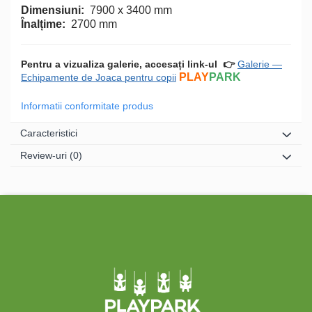
Dimensiuni:
7900 х 3400 mm
Înalțime:
2700 mm
Pentru a vizualiza galerie, accesați link-ul
👉
Galerie —
PLAY
PARK
Echipamente de Joaca pentru copii
Informatii conformitate produs
Caracteristici
Review-uri
(0)