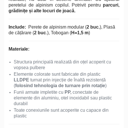
peretelui de alpinism copilul. Potrivit pentru
parcuri,
grădinițe și alte locuri de joacă.
Include:
Perete de alpinism modular (
2 buc.
), Plasă
de cățărare (
2 buc
.), Tobogan (
H=1,5 m
)
Materiale:
Structura principală realizată din oțel acoperit cu
vopsea pulbere
Elemente colorate sunt fabricate din plastic
LLDPE
turnat prin injecție de înaltă rezistență
(
folosind tehnologia de turnare prin rotație
)
Funii armate impletite cu
PP,
conectate de
elemente din aluminiu, otel inoxidabil sau plastic
durabil
Toate conexiunile sunt acoperite cu capace din
plastic