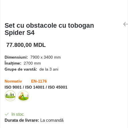
Căsuțe de joacă
Set cu obstacole cu tobogan
Mese și bănci pentru copii
Spider S4
Table pentru desen
77.800,00 MDL
Dimensiuni:
7900 х 3400 mm
Gardulețe
Înalțime:
2700 mm
Grupe de varstă:
de la 3 ani
Echipamente pentru
Normativ EN-1176
grădinițe
ISO 9001 / ISO 14001 / ISO 45001
Pavilioane pentru grădinițe
In stoc
Durata de livrare:
La comandă