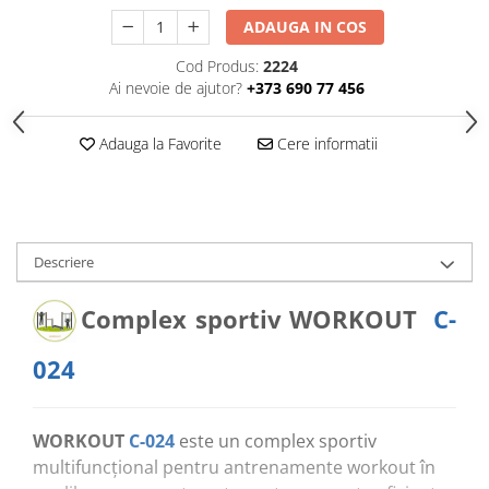
Echipamente pentru grădinițe
ADAUGA IN COS
Pavilioane pentru grădinițe
Cod Produs:
2224
Ai nevoie de ajutor?
+373 690 77 456
Accesorii / Componente
Leagăne suspendate pentru
Adauga la Favorite
Cere informatii
copii
Tobogane din plastic
ACROBAȚIE - Inele /Frânghie
/Trapez
Descriere
Accesorii de joacă
Complex sportiv WORKOUT
C-
Elemente structurale
024
Oferte și Proiecte
Structuri din Frânghie
WORKOUT
C-024
este un complex sportiv
multifuncțional pentru antrenamente workout în
Educativ / Creativ