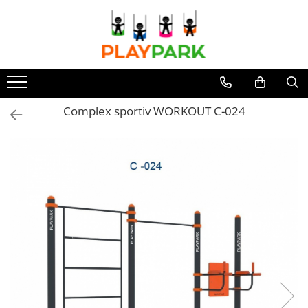
Toate Produsele
Complexe de Joacă
PREMIUM
Complex sportiv WORKOUT C-024
MultiPlay
ROBINIA
WOOD (pentru casă și grădină)
Complexe de joacă Interior
Sport - Fitness
Aparate fitness exterior
Complexe WORKOUT
Complexe WORKOUT Kids
Aparate de forță FBarbell