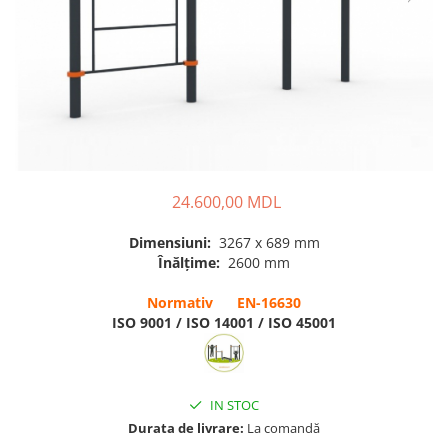
Pentru terenuri sportive
Pentru săli de sport
Echipamente de Joacă
Leagăne de exterior pentru
copii
Balansoare
24.600,00 MDL
Figurine pe arc
Dimensiuni:
3267 x 689 mm
Carusele
Înălțime:
2600 mm
Tobogane pentru copii
Normativ EN-16630
Nisipiere pentru copii
ISO 9001 / ISO 14001 / ISO 45001
Căsuțe de joacă
Mese și bănci pentru copii
IN STOC
Table pentru desen
Durata de livrare:
La comandă
Gardulețe