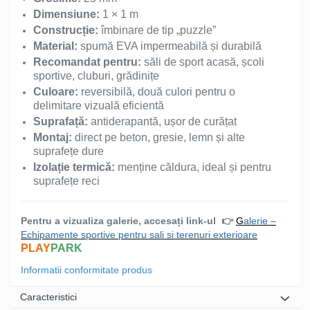
Dimensiune:
1 × 1 m
Construcție:
îmbinare de tip „puzzle”
Material:
spumă EVA impermeabilă și durabilă
Recomandat pentru:
săli de sport acasă, școli
sportive, cluburi, grădinițe
Culoare:
reversibilă, două culori pentru o
delimitare vizuală eficientă
Suprafață:
antiderapantă, ușor de curățat
Montaj:
direct pe beton, gresie, lemn și alte
suprafețe dure
Izolație termică:
menține căldura, ideal și pentru
suprafețe reci
Pentru a vizualiza galerie, accesați link-ul
👉
G
alerie –
Echipamente sportive pentru sali si terenuri exterioare
PLAY
PARK
Informatii conformitate produs
Caracteristici