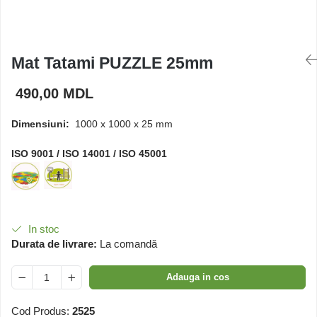
Căsuțe de joacă
Mat Tatami PUZZLE 25mm
Mese și bănci pentru copii
490,00 MDL
Table pentru desen
Dimensiuni:
1000 x 1000 x 25 mm
Gardulețe
ISO 9001 / ISO 14001 / ISO 45001
Echipamente pentru
grădinițe
In stoc
Pavilioane pentru grădinițe
Durata de livrare:
La comandă
Adauga in cos
Cod Produs:
2525