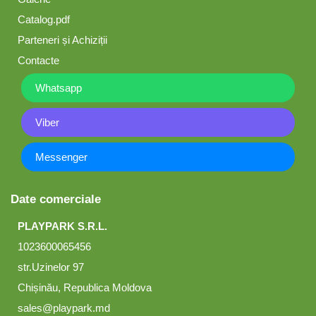
Catalog.pdf
Parteneri și Achiziții
Contacte
Whatsapp
Viber
Messenger
Date comerciale
PLAYPARK S.R.L.
1023600065456
str.Uzinelor 97
Chișinău, Republica Moldova
sales@playpark.md