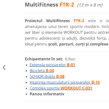
MultiFitness
FTK-2
(13 m x 8 m)
Echipamente pentru grădinițe
Pavilioane pentru grădinițe
Proiectul Multifitness
FTK-2
este o sol
Accesorii / Componente
amenajarea unui teren sportiv modern. Incl
Leagăne suspendate pentru
aer liber și elemente WORKOUT pentru antrena
copii
pentru adolescenți și adulți, dezvoltă forța, re
Ideal pentru
școli, parcuri, curți și complexe
Tobogane din plastic
Frânghii, Inele, Trapeze
Echipamente în set:
6 buc.
Accesorii de joacă
Extensia picioarelor
B-01
Elemente structurale
Bicicleta
B-04
SCHIOR dublu
B-08
Oferte și Proiecte
Intarirea musculaturii picioarelor
B-16
Complex sportiv
WORKOUT C-031
Structuri din Frânghie
Panou informativ
Educativ / Creativ