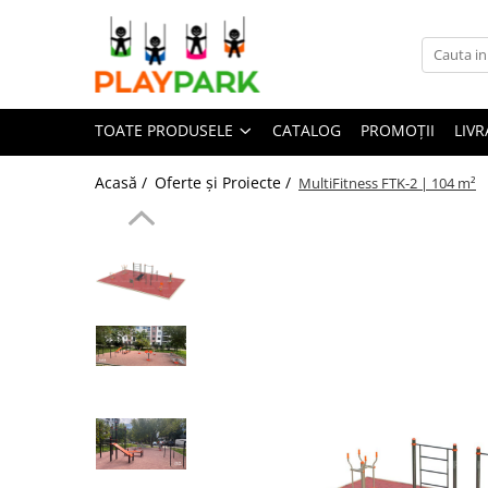
Toate Produsele
TOATE PRODUSELE
CATALOG
PROMOȚII
LIVR
Complexe de Joacă
PREMIUM
Acasă /
Oferte și Proiecte /
MultiFitness FTK-2 | 104 m²
MultiPlay
ROBINIA
WOOD (pentru casă și grădină)
Complexe de joacă Interior
Sport - Fitness
Aparate fitness exterior
Complexe WORKOUT
Complexe WORKOUT Kids
Aparate de forță FBarbell