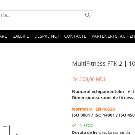
ARE
GALERIE
DESPRE NOI
CONTACTE
PARTENERI ȘI ACHIZIȚ
MultiFitness FTK-2 | 1
84.300,00 MDL
Numărul echipamentelor:
6 b
Dimensiunea zonei de fitness:
Normativ EN-16630
ISO 9001 / ISO 14001 / ISO 45
IN STOC
Durata de livrare:
La comandă