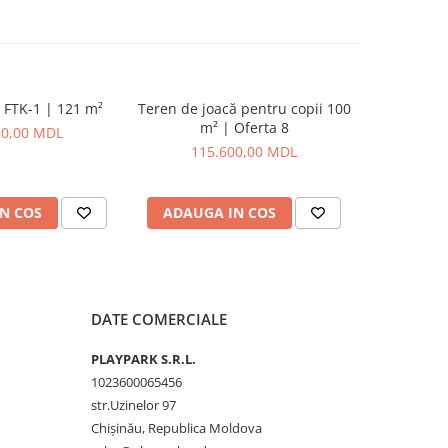
 FTK-1 | 121 m²
Teren de joacă pentru copii 100
Teren de jo
m² | Oferta 8
m²
50,00 MDL
115.600,00 MDL
229
N COS
ADAUGA IN COS
ADAUG
DATE COMERCIALE
PLAYPARK S.R.L.
1023600065456
str.Uzinelor 97
Chișinău, Republica Moldova