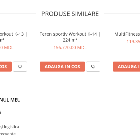
PRODUSE SIMILARE
orkout K-13 |
Teren sportiv Workout K-14 |
MultiFitness
m²
224 m²
119.3
00 MDL
156.770,00 MDL
COS
ADAUGA IN COS
ADAUGA I
NUL MEU
i
i logistica
frecvente