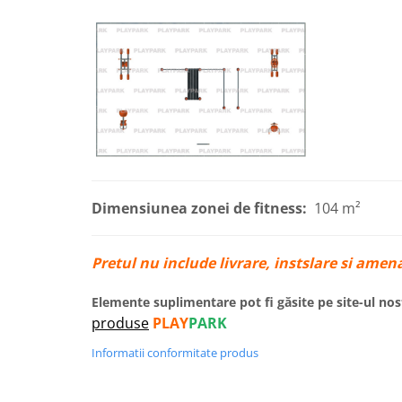
Panouri Interactive
Instrumente Muzicale
Mobilier Urban
Pardoseli din Cauciuc
Elemente Incluzive
Dimensiunea zonei de fitness:
104 m²
Pretul nu include livrare, instslare si amena
Elemente suplimentare pot fi găsite pe site-ul nos
produse
PLAY
PARK
Informatii conformitate produs