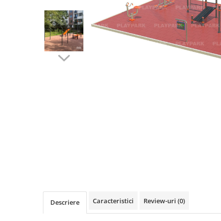
Terenuri sportive
Săli de sport
Echipamente de Joacă
Leagăne de exterior pentru
copii
Balansoare
Figurine pe arc
Carusele
Tobogane pentru copii
Nisipiere pentru copii
Căsuțe de joacă
Mese și bănci pentru copii
Table pentru desen
Caracteristici
Review-uri
(0)
Descriere
Gardulețe