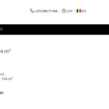
+373 690 77 456
0,00
RO
II
04 m²
uc.
104 m²
001