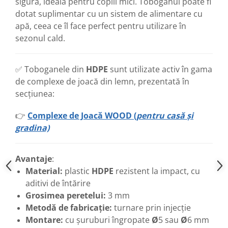
sigură, ideală pentru copiii mici. Toboganul poate fi
dotat suplimentar cu un sistem de alimentare cu
apă, ceea ce îl face perfect pentru utilizare în
sezonul cald.
✅ Toboganele din
HDPE
sunt utilizate activ în gama
de complexe de joacă din lemn, prezentată în
secțiunea:
👉
Complexe de Joacă WOOD (
pentru casă și
gradina)
Avantaje
:
Material:
plastic
HDPE
rezistent la impact, cu
aditivi de întărire
Grosimea peretelui:
3 mm
Metodă de fabricație:
turnare prin injecție
Montare:
cu șuruburi îngropate
Ø
5 sau
Ø
6 mm