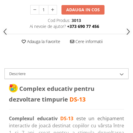
Echipamente pentru grădinițe
ADAUGA IN COS
Pavilioane pentru grădinițe
Cod Produs:
3013
Ai nevoie de ajutor?
+373 690 77 456
Accesorii / Componente
Leagăne suspendate pentru
Adauga la Favorite
Cere informatii
copii
Tobogane din plastic
ACROBAȚIE - Inele /Frânghie
/Trapez
Descriere
Accesorii de joacă
Elemente structurale
Complex educativ pentru
dezvoltare timpurie
DS-13
Oferte și Proiecte
Structuri din Frânghie
Complexul educativ
DS-13
este un echipament
interactiv de joacă destinat copiilor cu vârsta între
Educativ / Creativ
1 și 7 ani, creat pentru a stimula dezvoltarea