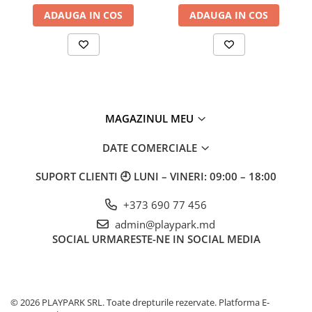
Jocuri incluse
:
ADAUGA IN COS
ADAUGA IN COS
Căutarea cuvintelor după alfabet și jocul
educativ
„
Magia literelor
”
;
Disc rotativ cu spirală colorată — pentru
stimularea vederii și motricității;
"
Labirint
"
— pentru dezvoltarea logicii și
orientării spațiale;
MAGAZINUL MEU
Joc de rol
„
Doi cosmonauți
”
— dezvoltă
imaginația și cooperarea;
DATE COMERCIALE
Rampă, trepte și pantă curbată — pentru
mișcare și joc activ;
SUPORT CLIENTI
🕘 LUNI – VINERI: 09:00 – 18:00
Ferestre sferice colorate — pentru percepția
+373 690 77 456
vizuală și senzorială.
admin@playpark.md
SOCIAL
URMARESTE-NE IN SOCIAL MEDIA
Materiale:
Panouri
HDPE
rezistente la intemperii și graffiti;
Suprafețe antiderapante pe rampe și trepte;
Policarbonați, oțel galvanizat și inoxidabil.
© 2026 PLAYPARK SRL. Toate drepturile rezervate.
Platforma E-