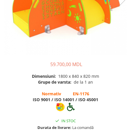
Pentru terenuri sportive
Pentru săli de sport
Echipamente de Joacă
Leagăne de exterior pentru
copii
Balansoare
59.700,00 MDL
Figurine pe arc
Carusele
Dimensiuni:
1800 x 840 x 820 mm
Grupe de varsta:
de la 1 an
Tobogane pentru copii
Nisipiere pentru copii
Normativ EN-1176
ISO 9001 / ISO 14001 / ISO 45001
Căsuțe de joacă
Mese și bănci pentru copii
Table pentru desen
IN STOC
Durata de livrare:
La comandă
Gardulețe