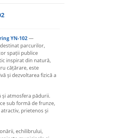
02
ring YN-102
—
destinat parcurilor,
ltor spații publice
ic inspirat din natură,
ru cățărare, este
ă și dezvoltarea fizică a
 și atmosfera pădurii.
ce sub formă de frunze,
atractiv, prietenos și
ării, echilibrului,