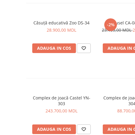
Căsuță educativă Zoo DS-34
Carusel CA-08
-2%
28.900,00 MDL
23.400,00 MDL
2
ADAUGA IN COS
ADAUGA IN 
Complex de joacă Castel YN-
Complex de joa
303
30
243.700,00 MDL
88.700,
ADAUGA IN COS
ADAUGA IN 