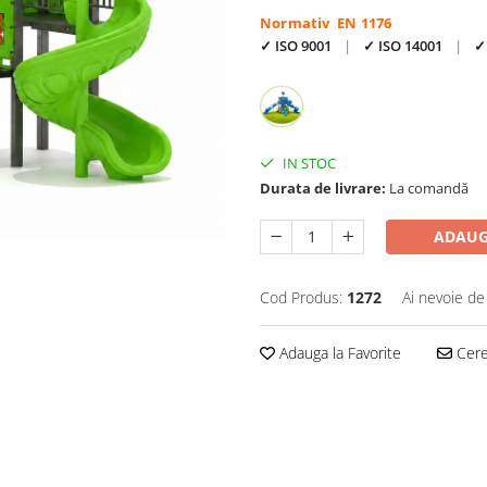
Normativ EN 1176
✓ ISO 9001
|
✓ ISO 14001
|
✓ 
IN STOC
Durata de livrare:
La comandă
ADAUG
Cod Produs:
1272
Ai nevoie de
Adauga la Favorite
Cere 