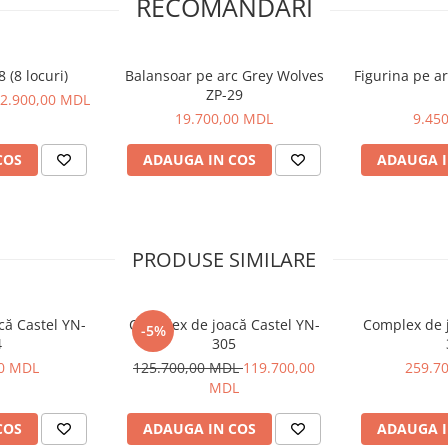
RECOMANDARI
 (8 locuri)
Balansoar pe arc Grey Wolves
Figurina pe ar
ZP-29
2.900,00 MDL
19.700,00 MDL
9.45
COS
ADAUGA IN COS
ADAUGA I
PRODUSE SIMILARE
că Castel YN-
Complex de joacă Castel YN-
Complex de j
-5%
4
305
00 MDL
125.700,00 MDL
119.700,00
259.7
MDL
COS
ADAUGA IN COS
ADAUGA I