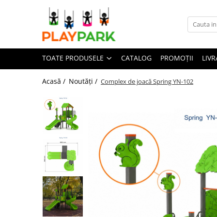
Toate Produsele
TOATE PRODUSELE
CATALOG
PROMOȚII
LIVR
Complexe de Joacă
PREMIUM
Acasă /
Noutăți /
Complex de joacă Spring YN-102
MultiPlay
ROBINIA
WOOD (pentru casă și grădină)
Complexe de joacă Interior
Sport - Fitness
Aparate fitness exterior
Complexe WORKOUT
Complexe WORKOUT Kids
Aparate de forță FBarbell