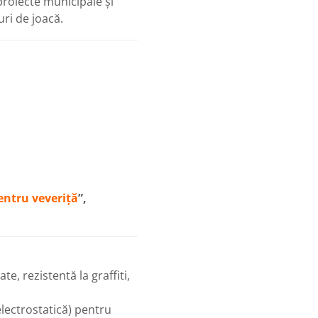
 proiecte municipale și
ri de joacă.
entru veveriță
”,
te, rezistentă la graffiti,
lectrostatică) pentru