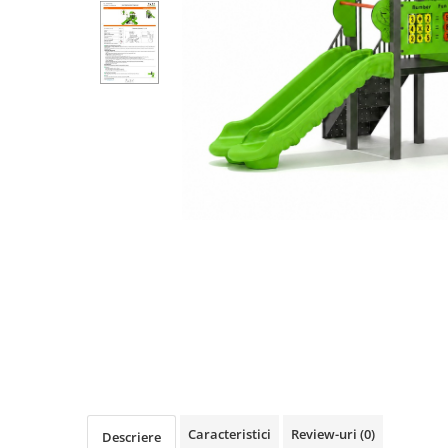
Pentru terenuri sportive
Pentru săli de sport
Echipamente de Joacă
Leagăne de exterior pentru
copii
Balansoare
Figurine pe arc
Carusele
Tobogane pentru copii
Nisipiere pentru copii
Căsuțe de joacă
Mese și bănci pentru copii
Table pentru desen
Caracteristici
Review-uri
(0)
Gardulețe
Descriere