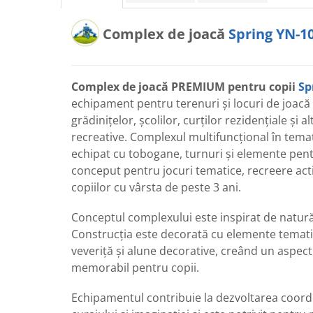
Echipamente pentru grădinițe
Complex de joacă
Spring YN-1
Pavilioane pentru grădinițe
Accesorii / Componente
Complex de joacă PREMIUM pentru copii
Sp
Leagăne suspendate pentru
echipament pentru terenuri și locuri de joacă 
copii
grădinițelor, școlilor, curților rezidențiale și a
Tobogane din plastic
recreative. Complexul multifuncțional în temat
ACROBAȚIE - Inele /Frânghie
echipat cu tobogane, turnuri și elemente pent
/Trapez
conceput pentru jocuri tematice, recreere activ
Accesorii de joacă
copiilor cu vârsta de peste 3 ani.
Elemente structurale
Conceptul complexului este inspirat de natură
Construcția este decorată cu elemente temati
Oferte și Proiecte
veveriță și alune decorative, creând un aspect 
memorabil pentru copii.
Structuri din Frânghie
Echipamentul contribuie la dezvoltarea coordon
Educativ / Creativ