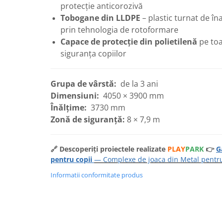
protecție anticorozivă
Tobogane din LLDPE
– plastic turnat de îna
prin tehnologia de rotoformare
Capace de protecție din polietilenă
pe toa
siguranța copiilor
Grupa de vârstă:
de la 3 ani
Dimensiuni:
4050 × 3900 mm
Înălțime:
3730 mm
Zonă de siguranță:
8 × 7,9 m
🔗 Descoperiți proiectele realizate
PLAY
PARK
👉
G
pentru copii
— Complexe de joaca din Metal pentru 
Informatii conformitate produs