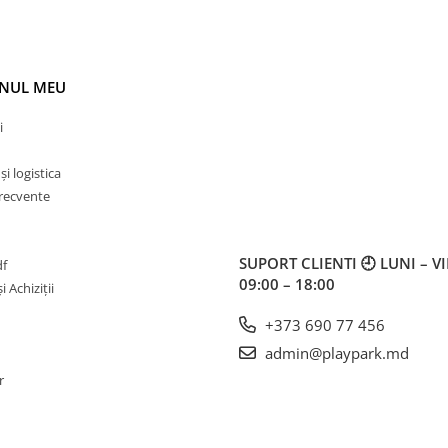
NUL MEU
i
i logistica
frecvente
SUPORT CLIENTI
🕘 LUNI – V
df
09:00 – 18:00
i Achiziții
+373 690 77 456
admin@playpark.md
r