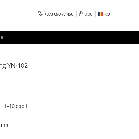
+373 690 77 456
0,00
RO
II
ng YN-102
1–10 copii
0 mm