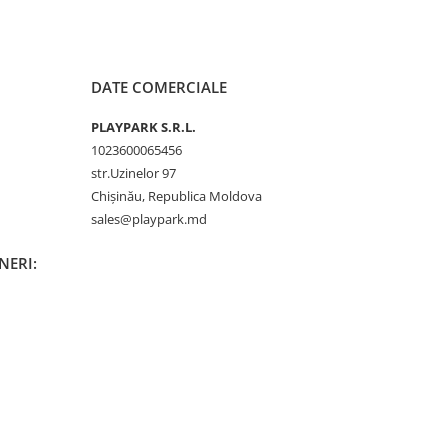
DATE COMERCIALE
PLAYPARK S.R.L.
1023600065456
str.Uzinelor 97
Chișinău, Republica Moldova
sales@playpark.md
INERI: