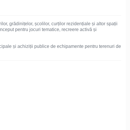
, grădinițelor, școlilor, curților rezidențiale și altor spații
nceput pentru jocuri tematice, recreere activă și
icipale și achiziții publice de echipamente pentru terenuri de