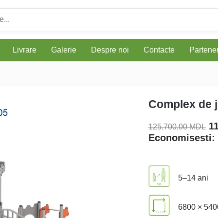
Livrare
Galerie
Despre noi
Contacte
Parteneri
Complex de j
1
125.700,00 MDL
Economisesti:
5–14 ani
6800 × 540