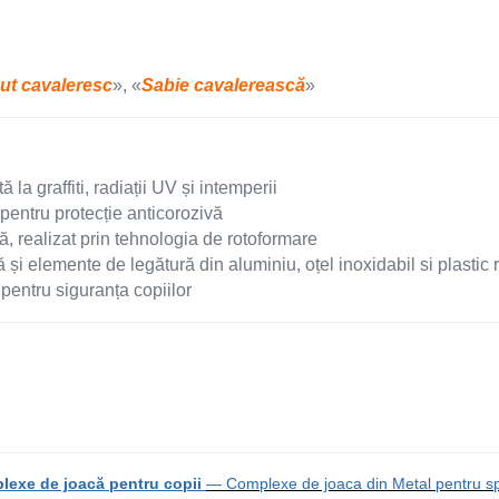
ut cavaleresc
», «
Sabie cavalerească
»
ă la graffiti, radiații UV și intemperii
 pentru protecție anticorozivă
ță, realizat prin tehnologia de rotoformare
și elemente de legătură din aluminiu, oțel inoxidabil si plastic r
pentru siguranța copiilor
lexe de joacă pentru copii
— Complexe de joaca din Metal pentru spa