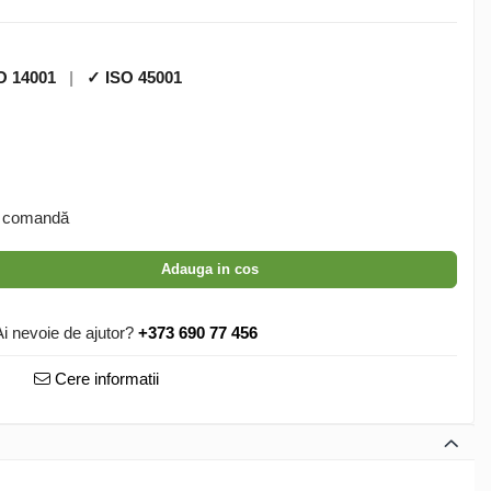
O 14001
|
✓ ISO 45001
 comandă
Adauga in cos
Ai nevoie de ajutor?
+373 690 77 456
Cere informatii