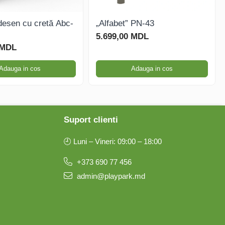
desen cu cretă Abc-
„Alfabet” PN-43
5.699,00 MDL
 MDL
Adauga in cos
Adauga in cos
Suport clienti
🕘 Luni – Vineri: 09:00 – 18:00
+373 690 77 456
admin@playpark.md