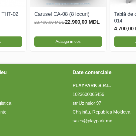
r THT-02
Carusel CA-08 (8 locuri)
Tablă de 
014
22.900,00 MDL
23.400,00 MDL
4.700,00
s
Adauga in cos
Meu
Date comerciale
PLAYPARK S.R.L.
1023600065456
gistica
str.Uzinelor 97
ente
Chișinău, Republica Moldova
sales@playpark.md