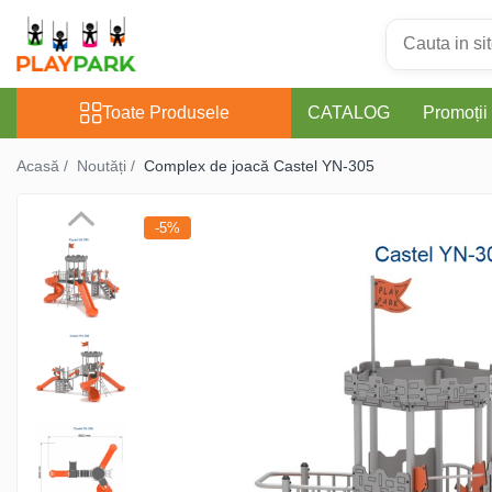
Toate Produsele
Toate Produsele
CATALOG
Promoții
Complexe de Joacă
Acasă /
Noutăți /
Complex de joacă Castel YN-305
PREMIUM
-5%
MultiPlay
ROBINIA
WOOD (pentru casă și
grădină)
Complexe de joacă Interior