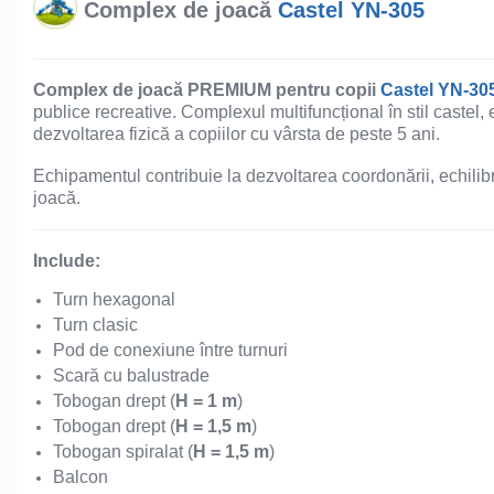
Complex de joacă
Castel YN-305
Echipamente de Joacă
Leagăne de exterior pentru
copii
Complex de joacă PREMIUM pentru copii
Castel YN-30
publice recreative. Complexul multifuncțional în stil castel,
dezvoltarea fizică a copiilor cu vârsta de peste 5 ani.
Balansoare
Echipamentul contribuie la dezvoltarea coordonării, echilibru
joacă.
Figurine pe arc
Include:
Carusele
Turn hexagonal
Turn clasic
Tobogane pentru copii
Pod de conexiune între turnuri
Scară cu balustrade
Tobogan drept (
H = 1 m
)
Nisipiere pentru copii
Tobogan drept (
H = 1,5 m
)
Tobogan spiralat (
H = 1,5 m
)
Balcon
Căsuțe de joacă