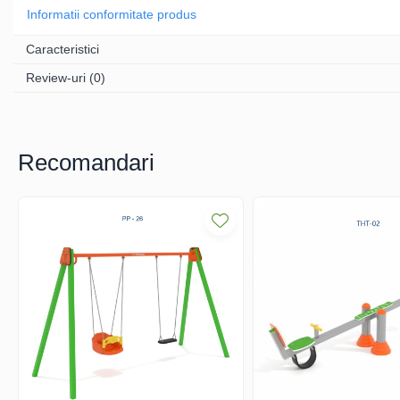
Informatii conformitate produs
Tobogane din plastic
Caracteristici
ACROBAȚIE - Inele
Review-uri
(0)
/Frânghie /Trapez
Accesorii de joacă
Recomandari
Elemente structurale
Oferte și Proiecte
Structuri din Frânghie
Educativ / Creativ
Panouri Interactive