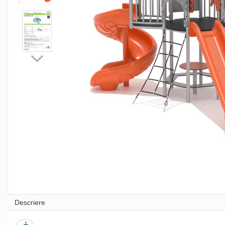
Sport - Fitness
Aparate fitness exterior
Complexe WORKOUT
Complexe WORKOUT Kids
Aparate de forță FBarbell
Pentru terenuri sportive
Pentru săli de sport
Descriere