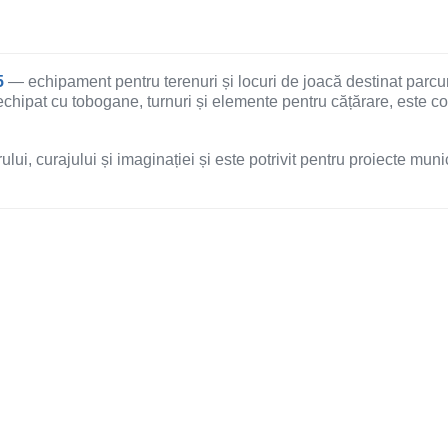
5
— echipament pentru terenuri și locuri de joacă destinat parcurilor
 echipat cu tobogane, turnuri și elemente pentru cățărare, este co
lui, curajului și imaginației și este potrivit pentru proiecte mun