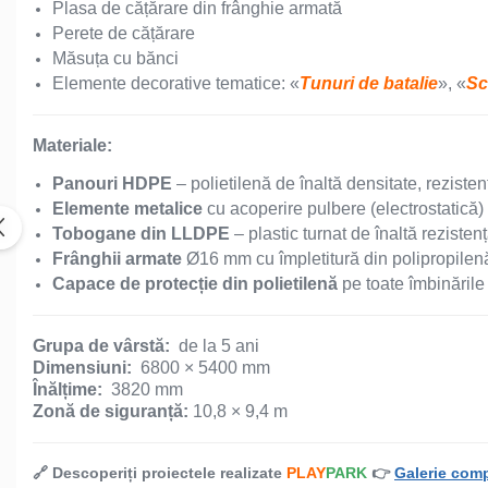
Plasa de cățărare din frânghie armată
Perete de cățărare
Mese și bănci pentru copii
Măsuța cu bănci
Elemente decorative tematice: «
Tunuri de batalie
», «
Sc
Table pentru desen
Мateriale:
Gardulețe
Panouri HDPE
– polietilenă de înaltă densitate, rezistent
Elemente metalice
cu acoperire pulbere (electrostatică)
Tobogane din LLDPE
– plastic turnat de înaltă rezisten
Echipamente pentru
Frânghii armate
Ø16 mm cu împletitură din polipropilenă 
grădinițe
Capace de protecție din polietilenă
pe toate îmbinările 
Pavilioane pentru grădinițe
Grupa de vârstă:
de la 5 ani
Dimensiuni:
6800 × 5400 mm
Accesorii / Componente
Înălțime:
3820 mm
Zonă de siguranță:
10,8 × 9,4 m
Leagăne suspendate pentru
copii
🔗 Descoperiți proiectele realizate
PLAY
PARK
👉
Galerie comp