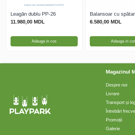
Instrumente Muzicale
Leagăn dublu PP-26
Balansoar cu spăta
11.980,00 MDL
6.580,00 MDL
Mobilier Urban
Adauga in cos
Adauga in co
Pardoseli din Cauciuc
Elemente Incluzive
Magazinul 
Despre noi
Livrare
Transport și lo
Întrebări frecv
Promoții
Galerie