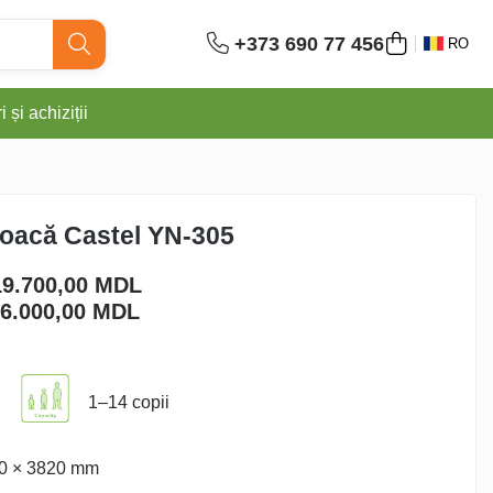
+373 690 77 456
RO
 și achiziții
oacă Castel YN-305
19.700,00 MDL
6.000,00
MDL
1–14 copii
0 × 3820 mm