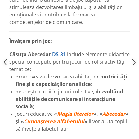
stimulează dezvoltarea limbajului și a abilităților
emoționale și contribuie la formarea
competențelor de c omunicare.
Învățare prin joc:
Căsuța Abecedar
DS-31
include elemente didactice
special concepute pentru jocuri de rol și activități
tematice:
Promovează dezvoltarea abilităților
motricității
fine și a capacităților analitice
;
Reunește copiii în jocuri colective,
dezvoltând
abilitățile de comunicare și interacțiune
socială
;
Jocuri educative
«
Magia literelor
», «
Abecedar
»
și «
Cunoașterea alfabetului
»
ii vor ajuta copiii
să învețe alfabetul latin.