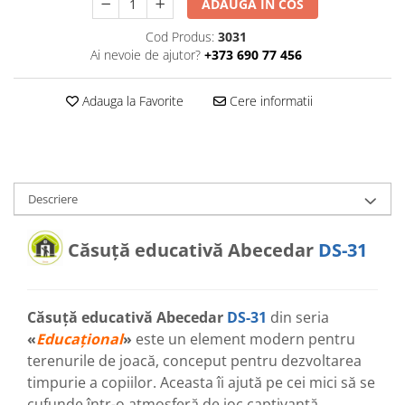
ADAUGA IN COS
Cod Produs:
3031
Ai nevoie de ajutor?
+373 690 77 456
Adauga la Favorite
Cere informatii
Descriere
Căsuță educativă
Abecedar
DS-31
Căsuță educativă Abecedar
DS-31
din seria
«
Educațional
»
este un element modern pentru
terenurile de joacă, conceput pentru dezvoltarea
timpurie a copiilor. Aceasta îi ajută pe cei mici să se
cufunde într-o atmosferă de joc captivantă,