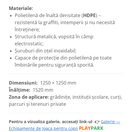
Materiale:
Polietilenă de înaltă densitate (
HDPE
) –
rezistentă la graffiti, intemperii și nu necesită
întreținere;
Structură metalică, vopsită în câmp
electrostatic;
Șuruburi din oțel inoxidabil;
Capace de protecție din polietilenă pe toate
îmbinările pentru siguranță sporită.
Dimensiuni:
1250 × 1250 mm
Înălțime:
1520 mm
Zona de aplicare:
grădinițe, instituții școlare, curți,
parcuri și terenuri private
Pentru a vizualiza galerie, accesați link-ul
👉
Galerie —
PLAY
PARK
Echipamente de Joaca pentru copii