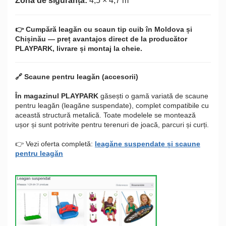
Zonă de siguranță:
4,5 × 4,7 m
👉 Cumpără leagăn cu scaun tip cuib în Moldova și
Chișinău — preț avantajos direct de la producător
PLAYPARK, livrare și montaj la cheie.
🔗 Scaune pentru leagăn (accesorii)
În magazinul PLAYPARK
găsești o gamă variată de scaune
pentru leagăn (leagăne suspendate), complet compatibile cu
această structură metalică. Toate modelele se montează
ușor și sunt potrivite pentru terenuri de joacă, parcuri și curți.
👉 Vezi oferta completă:
leagăne suspendate și scaune
pentru leagăn