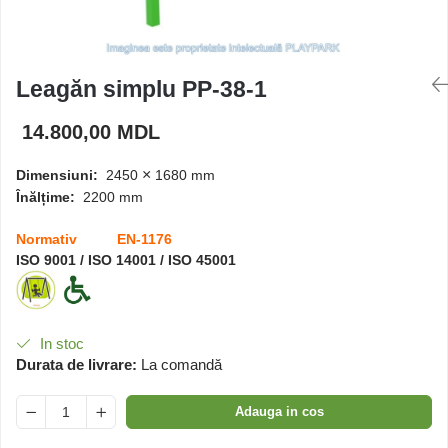
Căsuțe de joacă
Leagăn simplu PP-38-1
Mese și bănci pentru copii
14.800,00 MDL
Table pentru desen
×
Dimensiuni:
2450
1680 mm
Înălțime:
2200 mm
Gardulețe
Normativ EN-1176
ISO 9001 / ISO 14001 / ISO 45001
Echipamente pentru
grădinițe
Pavilioane pentru grădinițe
In stoc
Durata de livrare:
La comandă
Adauga in cos