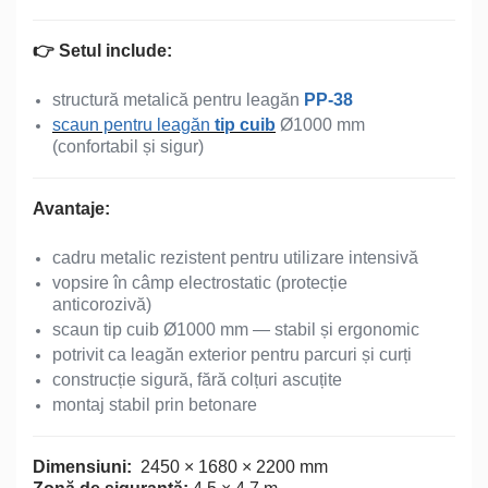
👉 Setul include:
structură metalică pentru leagăn
PP-38
scaun pentru leagăn
tip cuib
Ø1000 mm
(confortabil și sigur)
Avantaje:
cadru metalic rezistent pentru utilizare intensivă
vopsire în câmp electrostatic (protecție
anticorozivă)
scaun tip cuib Ø1000 mm — stabil și ergonomic
potrivit ca leagăn exterior pentru parcuri și curți
construcție sigură, fără colțuri ascuțite
montaj stabil prin betonare
Dimensiuni:
2450 × 1680 × 2200 mm