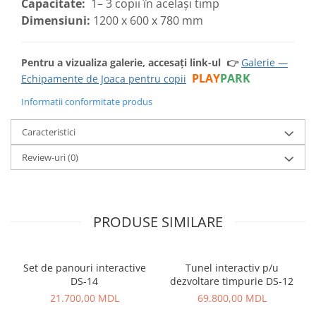
Capacitate:
1– 3 copii în același timp
Dimensiuni:
1200 х 600 х 780 mm
Pentru a vizualiza galerie, accesați link-ul
👉
Galerie —
PLAY
PARK
Echipamente de Joaca pentru copii
Informatii conformitate produs
Caracteristici
Review-uri
(0)
PRODUSE SIMILARE
Set de panouri interactive
Tunel interactiv p/u
DS-14
dezvoltare timpurie DS-12
21.700,00 MDL
69.800,00 MDL