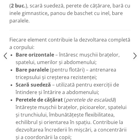
(
2 buc.
), scară suedeză, perete de cățărare, bară cu
inele gimnastice
,
panou de baschet cu inel, bare
paralele.
Fiecare element contribuie la dezvoltarea completă
a corpului:
Bare orizontale
– întăresc mușchii brațelor,
spatelui, umerilor și abdomenului;
Bare paralele
(pentru flotări) – antrenarea
tricepsului și creșterea rezistenței;
Scară suedeză
– utilizată pentru exerciții de
întindere și întărire a abdomenului;
Peretele de cățărat
(
peretele de escaladă
)
întărește mușchii brațelor, picioarelor, spatelui
și trunchiului, îmbunătățește flexibilitatea,
echilibrul și orientarea în spațiu. Contribuie la
dezvoltarea încrederii în mișcări, a concentrării
și a coordonării la copii;