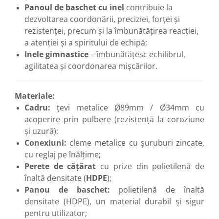
Panoul de baschet cu inel
contribuie la
dezvoltarea coordonării, preciziei, forței și
rezistenței, precum și la îmbunătățirea reacției,
a atenției și a spiritului de echipă;
Inele gimnastice
– îmbunătățesc echilibrul,
agilitatea și coordonarea mișcărilor.
Materiale:
Cadru:
țevi metalice Ø89mm / Ø34mm cu
acoperire prin pulbere (rezistență la coroziune
și uzură);
Conexiuni:
cleme metalice cu șuruburi zincate,
cu reglaj pe înălțime;
Perete de cățărat
cu prize din polietilenă de
înaltă densitate (
HDPE
);
Panou de baschet:
polietilenă de înaltă
densitate (HDPE), un material durabil și sigur
pentru utilizator;