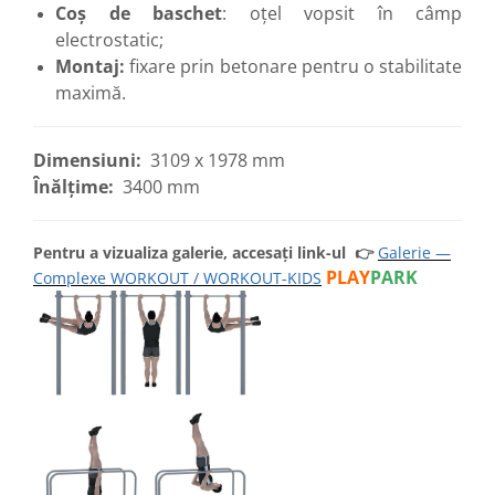
Coș de baschet
: oțel vopsit în câmp
electrostatic;
Montaj:
fixare prin betonare pentru o stabilitate
maximă.
Dimensiuni:
3109 x 1978 mm
Înălțime:
3400 mm
Pentru a vizualiza galerie, accesați link-ul
👉
Galerie —
PLAY
PARK
Complexe WORKOUT / WORKOUT-KIDS