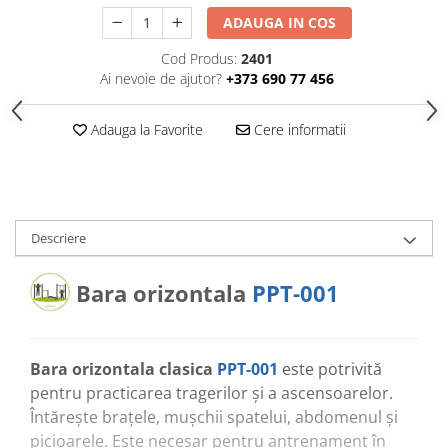
Echipamente pentru grădinițe
ADAUGA IN COS
Pavilioane pentru grădinițe
Cod Produs:
2401
Ai nevoie de ajutor?
+373 690 77 456
Accesorii / Componente
Leagăne suspendate pentru
Adauga la Favorite
Cere informatii
copii
Tobogane din plastic
ACROBAȚIE - Inele /Frânghie
/Trapez
Descriere
Accesorii de joacă
Bara orizontala
PPT-001
Elemente structurale
Oferte și Proiecte
Bara orizontala clasica
PPT-001
este potrivită
Structuri din Frânghie
pentru practicarea tragerilor și a ascensoarelor.
Întărește brațele, mușchii spatelui, abdomenul și
Educativ / Creativ
picioarele. Este necesar pentru antrenament în