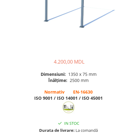
Pentru terenuri sportive
Pentru săli de sport
Echipamente de Joacă
Leagăne de exterior pentru
copii
Balansoare
4.200,00 MDL
Figurine pe arc
Dimensiuni:
1350 x 75 mm
Carusele
Înălțime:
2500 mm
Tobogane pentru copii
Normativ EN-16630
Nisipiere pentru copii
ISO 9001 / ISO 14001 / ISO 45001
Căsuțe de joacă
Mese și bănci pentru copii
IN STOC
Table pentru desen
Durata de livrare:
La comandă
Gardulețe