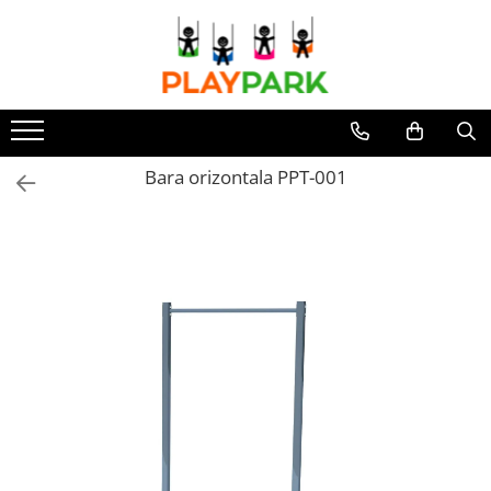
Toate Produsele
Complexe de Joacă
PREMIUM
Bara orizontala PPT-001
MultiPlay
ROBINIA
WOOD (pentru casă și grădină)
Complexe de joacă Interior
Sport - Fitness
Aparate fitness exterior
Complexe WORKOUT
Complexe WORKOUT Kids
Aparate de forță FBarbell