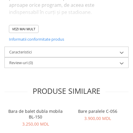
aproape orice program, de aceea este
Panouri Interactive
indispensabil în curți și pe stadioane.
Instrumente Muzicale
VEZI MAI MULT
Materiale:
Oțel acoperit cu pulbere. Capace din
plastic la toate conexiunile filetate. Șuruburile sunt
Mobilier Urban
Informatii conformitate produs
zincate. Construcția este durabilă, antivandalică.
Pardoseli din Cauciuc
Complexul va fi betonat.
Caracteristici
Review-uri
(0)
Elemente Incluzive
Dimensiuni:
1350 x 75 mm
Înălțime:
2500 mm
PRODUSE SIMILARE
Pentru a vizualiza galerie, accesați link-ul
👉
Galerie —
PLAY
PARK
Complexe WORKOUT / WORKOUT-KIDS
Bara de balet dubla mobila
Bare paralele C-056
BL-150
3.900,00 MDL
3.250,00 MDL