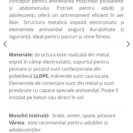
conceput pentru antrenarea mușchilor picioarelor
și abdomenului. Potrivit pentru adulți și
adolescenți, oferă un antrenament eficient în aer
liber. Structura metalică vopsită electrostatic și
elementele antivandal asigură durabilitate și
siguranță. Ideal pentru parcuri și zone fitness.
Materiale:
structura este realizată din metal,
vopsit în câmp electrostatic; suportul pentru
picioare și șezutul sunt confecționate din
polietilenă
LLDPE
; mânerele sunt cauciucate.
Elementele de conectare sunt din metal și sunt
prevăzute cu capace speciale antivandal. Poate fi
instalat pe beton sau direct în sol.
Muschii instruiți:
brațe, umeri, spate, picioare
Vârsta
: este recomandat pentru adulților și
adolescenților