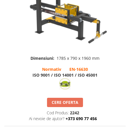
Terenuri sportive
Săli de sport
Echipamente de Joacă
Leagăne de exterior pentru
copii
Balansoare
Dimensiuni:
1785 x 790 x 1960 mm
Figurine pe arc
Normativ EN-16630
Carusele
ISO 9001 / ISO 14001 / ISO 45001
Tobogane pentru copii
Nisipiere pentru copii
Căsuțe de joacă
CERE OFERTA
Mese și bănci pentru copii
Cod Produs:
2242
Table pentru desen
Ai nevoie de ajutor?
+373 690 77 456
Gardulețe