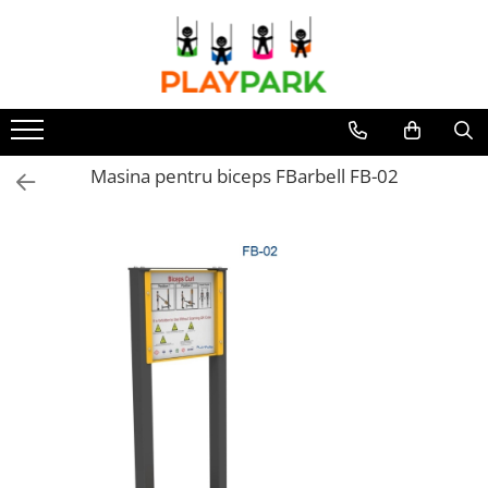
Toate Produsele
Complexe de Joacă
PREMIUM
Masina pentru biceps FBarbell FB-02
MultiPlay
ROBINIA
WOOD (pentru casă și grădină)
Complexe de joacă Interior
Sport - Fitness
Aparate fitness exterior
Complexe WORKOUT
Complexe WORKOUT Kids
Aparate de forță FBarbell