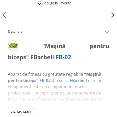
Adauga la Favorite
Echipamente pentru grădinițe
Pavilioane pentru grădinițe
Accesorii / Componente
Descriere
Leagăne suspendate pentru
copii
"Mașină pentru
Tobogane din plastic
Frânghii, Inele, Trapeze
biceps" FBarbell
FB-02
Accesorii de joacă
Elemente structurale
Aparat de fitness cu greutate reglabilă
"Mașină
pentru biceps"
FB-02
din seria
FBarbell
este un
Oferte și Proiecte
echipament este un echipament sportiv
profesional, conceput pentru antrenamente de
Structuri din Frânghie
forță sigure și eficiente în aer liber. Modelul este
destinat adulților și adolescenților cu înălțimea de
Educativ / Creativ
minimum 140 cm și este ideal pentru zone sportive
VEZI MAI MULT