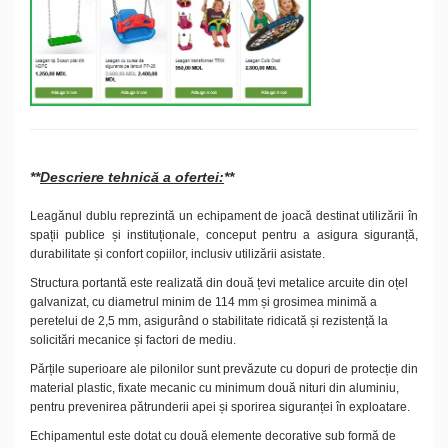
**
Descriere tehnică a ofertei:
**
Leagănul dublu reprezintă un echipament de joacă destinat utilizării în
spații publice și instituționale, conceput pentru a asigura siguranță,
durabilitate și confort copiilor, inclusiv utilizării asistate.
Structura portantă este realizată din două țevi metalice arcuite din oțel
galvanizat, cu diametrul minim de 114 mm și grosimea minimă a
peretelui de 2,5 mm, asigurând o stabilitate ridicată și rezistență la
solicitări mecanice și factori de mediu.
Părțile superioare ale pilonilor sunt prevăzute cu dopuri de protecție din
material plastic, fixate mecanic cu minimum două nituri din aluminiu,
pentru prevenirea pătrunderii apei și sporirea siguranței în exploatare.
Echipamentul este dotat cu două elemente decorative sub formă de