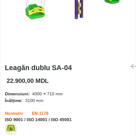
Căsuțe de joacă
Mese și bănci pentru copii
Table pentru desen
Gardulețe
Leagăn dublu SA-04
22.900,00 MDL
Echipamente pentru
grădinițe
×
Dimensiuni:
4000
710 mm
Înălțime:
3100 mm
Pavilioane pentru grădinițe
Normativ EN-1176
ISO 9001 / ISO 14001 / ISO 45001