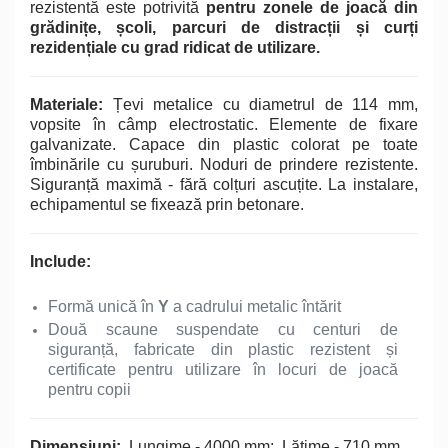
rezistentă este potrivită
pentru zonele de joacă din
grădinițe, școli, parcuri de distracții și curți
rezidențiale cu grad ridicat de utilizare.
Materiale:
Țevi metalice cu diametrul de 114 mm,
vopsite în câmp electrostatic. Elemente de fixare
galvanizate. Capace din plastic colorat pe toate
îmbinările cu șuruburi. Noduri de prindere rezistente.
Siguranță maximă - fără colțuri ascuțite. La instalare,
echipamentul se fixează prin betonare.
Include:
Formă unică în
Y
a cadrului metalic întărit
Două scaune suspendate cu centuri de
siguranță, fabricate din plastic rezistent și
certificate pentru utilizare în locuri de joacă
pentru copii
Dimensiuni:
Lungime - 4000 mm;
Lățime - 710 mm