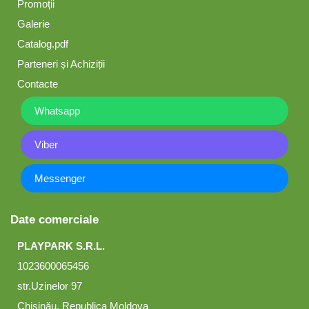
Promoții
Galerie
Catalog.pdf
Parteneri și Achiziții
Contacte
Whatsapp
Viber
Messenger
Date comerciale
PLAYPARK S.R.L.
1023600065456
str.Uzinelor 97
Chișinău, Republica Moldova