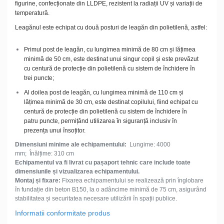
figurine, confecționate din LLDPE, rezistent la radiații UV și variații de
temperatură.
Leagănul este echipat cu două posturi de leagăn din polietilenă, astfel:
Primul post de leagăn, cu lungimea minimă de 80 cm și lățimea
minimă de 50 cm, este destinat unui singur copil și este prevăzut
cu centură de protecție din polietilenă cu sistem de închidere în
trei puncte;
Al doilea post de leagăn, cu lungimea minimă de 110 cm și
lățimea minimă de 30 cm, este destinat copilului, fiind echipat cu
centură de protecție din polietilenă cu sistem de închidere în
patru puncte, permițând utilizarea în siguranță inclusiv în
prezența unui însoțitor.
Dimensiuni minime ale echipamentului:
Lungime: 4000
mm; Înălțime: 310 cm
Echipamentul va fi livrat cu pașaport tehnic care include toate
dimensiunile și vizualizarea echipamentului.
Montaj și fixare:
Fixarea echipamentului se realizează prin înglobare
în fundație din beton B150, la o adâncime minimă de 75 cm, asigurând
stabilitatea și securitatea necesare utilizării în spații publice.
Informatii conformitate produs