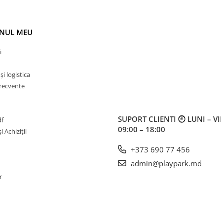
NUL MEU
i
i logistica
frecvente
SUPORT CLIENTI
🕘 LUNI – V
df
09:00 – 18:00
i Achiziții
+373 690 77 456
admin@playpark.md
r