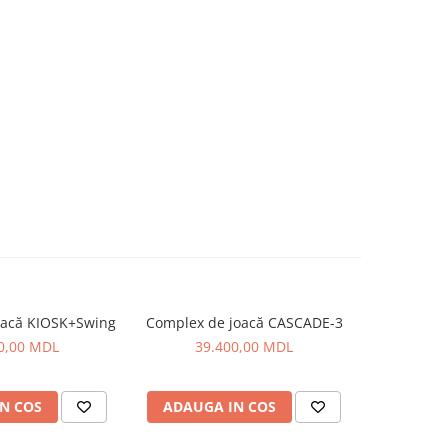
oacă KIOSK+Swing
Complex de joacă CASCADE-3
Balans
0,00 MDL
39.400,00 MDL
9.
N COS
ADAUGA IN COS
ADAUG