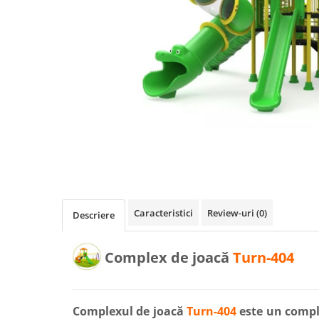
Pentru terenuri sportive
Pentru săli de sport
Echipamente de Joacă
Leagăne de exterior pentru
copii
Balansoare
Figurine pe arc
Carusele
Tobogane pentru copii
Caracteristici
Review-uri
(0)
Descriere
Nisipiere pentru copii
Căsuțe de joacă
Complex de joacă
Turn-404
Mese și bănci pentru copii
Table pentru desen
Complexul de joacă
Turn-404
este un compl
Gardulețe