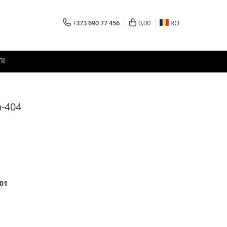
+373 690 77 456
0,00
RO
II
n-404
001