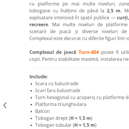
cu platforme pe mai multe niveluri, zone 
Echipamente pentru grădinițe
tobogane cu înălțimi de până la
2,5 m.
Mo
Pavilioane pentru grădinițe
exploatare intensivă în spații publice —
curți
recreere
. Mai multe niveluri de platform
Accesorii / Componente
scenarii de joacă și diverse niveluri de 
Leagăne suspendate pentru
Complexul este decorat cu diferite figuri într
copii
Tobogane din plastic
Complexul de joacă
Turn-404
poate fi uti
copii. Pentru stabilitate maximă, instalarea n
ACROBAȚIE - Inele /Frânghie
/Trapez
Accesorii de joacă
Include:
Scara cu balustrade
Elemente structurale
Scari fara balustrade
Turn hexagonal cu acoperiș cu platforme de 
Oferte și Proiecte
Platforma triunghiulara
Balcon
Structuri din Frânghie
Tobogan drept (
H = 1,5 m
)
Tobogan tubular (
H = 1,5 m
)
Educativ / Creativ