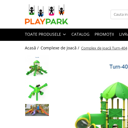
Toate Produsele
TOATE PRODUSELE
CATALOG
PROMOȚII
LIVR
Complexe de Joacă
PREMIUM
Acasă /
Complexe de Joacă /
Complex de joacă Turn-404
MultiPlay
ROBINIA
WOOD (pentru casă și grădină)
Complexe de joacă Interior
Sport - Fitness
Aparate fitness exterior
Complexe WORKOUT
Complexe WORKOUT Kids
Aparate de forță FBarbell