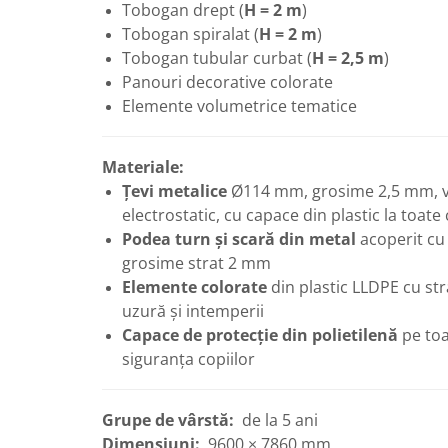
Tobogan drept (
H = 2 m
)
Tobogan spiralat (
H = 2 m
)
Panouri Interactive
Tobogan tubular curbat (
H = 2,5 m
)
Instrumente Muzicale
Panouri decorative colorate
Elemente volumetrice tematice
Mobilier Urban
Materiale:
Pardoseli din Cauciuc
Țevi metalice
Ø114 mm, grosime 2,5 mm, v
electrostatic, cu capace din plastic la toate
Elemente Incluzive
Podea turn și scară din metal
acoperit cu
grosime strat 2 mm
Elemente colorate
din plastic LLDPE cu str
uzură și intemperii
Capace de protecție din polietilenă
pe toa
siguranța copiilor
Grupe de vârstă:
de la 5 ani
Dimensiuni:
9600 × 7860 mm