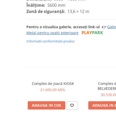
Înălțime:
5600 mm
Zonă de siguranță:
13,6 × 12 m
Pentru a vizualiza galerie, accesați link-ul
👉
Gale
PLAY
PARK
Metal pentru spatii exterioare
Informatii conformitate produs
Complex de joacă KIOSK
Complex d
BELVEDER
21.600,00 MDL
30.530,
ADAUGA IN COS
ADAUGA IN 