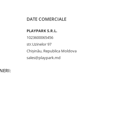
DATE COMERCIALE
PLAYPARK S.R.L.
1023600065456
str.Uzinelor 97
Chișinău, Republica Moldova
sales@playpark.md
INERI: