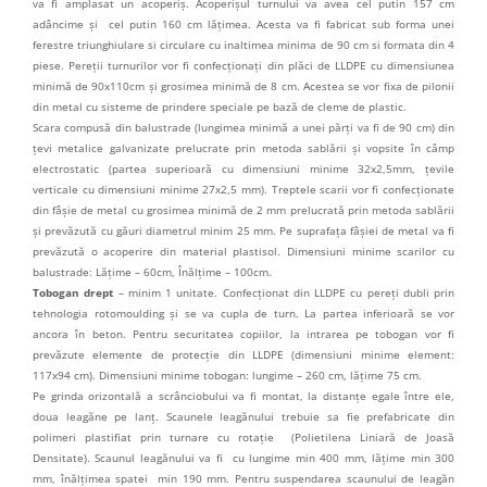
va fi amplasat un acoperiș. Acoperișul turnului va avea cel putin 157 cm
adâncime și cel putin 160 cm lățimea. Acesta va fi fabricat sub forma unei
ferestre triunghiulare si circulare cu inaltimea minima de 90 cm si formata din 4
piese. Pereții turnurilor vor fi confecționați din plăci de LLDPE cu dimensiunea
minimă de 90x110cm și grosimea minimă de 8 cm. Acestea se vor fixa de pilonii
din metal cu sisteme de prindere speciale pe bază de cleme de plastic.
Scara compusă din balustrade (lungimea minimă a unei părți va fi de 90 cm) din
țevi metalice galvanizate prelucrate prin metoda sablării și vopsite în câmp
electrostatic (partea superioară cu dimensiuni minime 32x2,5mm, țevile
verticale cu dimensiuni minime 27x2,5 mm). Treptele scarii vor fi confecționate
din fâșie de metal cu grosimea minimă de 2 mm prelucrată prin metoda sablării
și prevăzută cu găuri diametrul minim 25 mm. Pe suprafața fâșiei de metal va fi
prevăzută o acoperire din material plastisol. Dimensiuni minime scarilor cu
balustrade: Lățime – 60cm, Înălțime – 100cm.
Tobogan drept
– minim 1 unitate. Confecționat din LLDPE cu pereți dubli prin
tehnologia rotomoulding și se va cupla de turn. La partea inferioară se vor
ancora în beton. Pentru securitatea copiilor, la intrarea pe tobogan vor fi
prevăzute elemente de protecție din LLDPE (dimensiuni minime element:
117x94 cm). Dimensiuni minime tobogan: lungime – 260 cm, lățime 75 cm.
Pe grinda orizontală a scrânciobului va fi montat, la distanțe egale între ele,
doua leagăne pe lanț. Scaunele leagănului trebuie sa fie prefabricate din
polimeri plastifiat prin turnare cu rotație (Polietilena Liniară de Joasă
Densitate). Scaunul leagănului va fi cu lungime min 400 mm, lățime min 300
mm, înălțimea spatei min 190 mm. Pentru suspendarea scaunului de leagăn