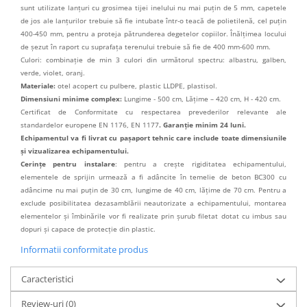
sunt utilizate lanțuri cu grosimea tijei inelului nu mai puțin de 5 mm, capetele
de jos ale lanțurilor trebuie să fie intubate într-o teacă de polietilenă, cel puțin
400-450 mm, pentru a proteja pătrunderea degetelor copiilor. Înălțimea locului
de șezut în raport cu suprafața terenului trebuie să fie de 400 mm-600 mm.
Culori: combinație de min 3 culori din următorul spectru: albastru, galben,
verde, violet, oranj.
Materiale:
otel acopert cu pulbere, plastic LLDPE, plastisol.
Dimensiuni minime complex:
Lungime - 500 cm, Lățime – 420 cm, H - 420 cm.
Certificat de Conformitate cu respectarea prevederilor relevante ale
standardelor europene EN 1176, EN 1177
. Garanție minim 24 luni.
Echipamentul va fi livrat cu pașaport tehnic care include toate dimensiunile
și vizualizarea echipamentului.
Cerințe pentru instalare
: pentru a crește rigiditatea echipamentului,
elementele de sprijin urmează a fi adâncite în temelie de beton BC300 cu
adâncime nu mai puțin de 30 cm, lungime de 40 cm, lățime de 70 cm. Pentru a
exclude posibilitatea dezasamblării neautorizate a echipamentului, montarea
elementelor și îmbinările vor fi realizate prin șurub filetat dotat cu imbus sau
dopuri și capace de protecție din plastic.
Informatii conformitate produs
Caracteristici
Review-uri
(0)