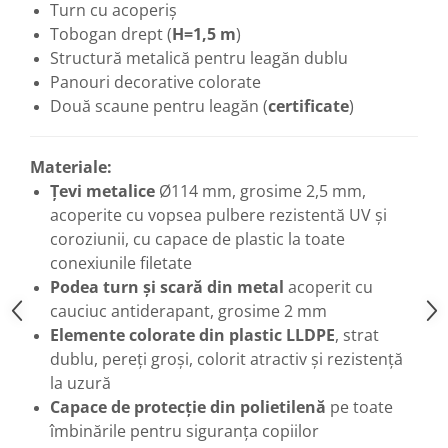
Turn cu acoperiș
Tobogan drept (
H=1,5 m
)
Structură metalică pentru leagăn dublu
Panouri decorative colorate
Două scaune pentru leagăn (
certificate
)
Materiale:
Țevi metalice
Ø114 mm, grosime 2,5 mm,
acoperite cu vopsea pulbere rezistentă UV și
coroziunii, cu capace de plastic la toate
conexiunile filetate
Podea turn și scară din metal
acoperit cu
cauciuc antiderapant, grosime 2 mm
Elemente сolorate din plastic LLDPE
, strat
dublu, pereți groși, colorit atractiv și rezistență
la uzură
Capace de protecție din polietilenă
pe toate
îmbinările pentru siguranța copiilor