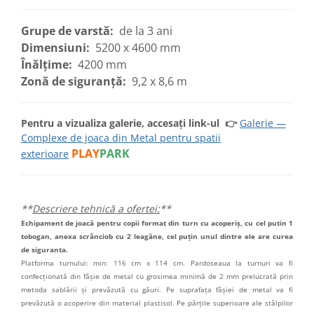
Grupe de varstă:
de la 3 ani
Dimensiuni:
5200 x 4600 mm
Înălțime:
4200 mm
Zonă de siguranță:
9,2 x 8,6 m
Pentru a vizualiza galerie, accesați link-ul
👉
Galerie —
Complexe de joaca din Metal pentru spatii
PLAY
PARK
exterioare
**
Descriere tehnică a ofertei:
**
Echipament de joacă pentru copii format din turn cu acoperiș, cu cel putin 1
tobogan, anexa scrânciob cu 2 leagăne, cel puțin unul dintre ele are curea
de siguranta.
Platforma turnului: min: 116 cm x 114 cm. Pardoseaua la turnuri va fi
confecționată din fâșie de metal cu grosimea minimă de 2 mm prelucrată prin
metoda sablării și prevăzută cu găuri. Pe suprafața fâșiei de metal va fi
prevăzută o acoperire din material plastisol. Pe părțile superioare ale stâlpilor