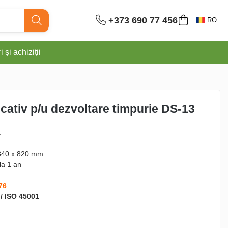
+373 690 77 456
RO
 și achiziții
ativ p/u dezvoltare timpurie DS-13
L
840 x 820 mm
la 1 an
76
 / ISO 45001