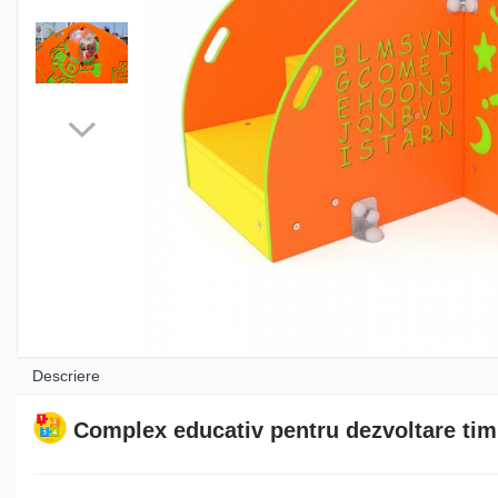
Sport - Fitness
Aparate fitness exterior
Complexe WORKOUT
Complexe WORKOUT Kids
Aparate de forță FBarbell
Pentru terenuri sportive
Descriere
Complex educativ pentru dezvoltare ti
Pentru săli de sport