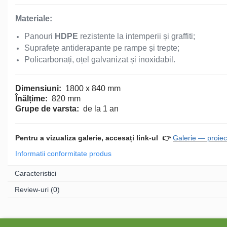
Materiale:
Mese și bănci pentru copii
Panouri
HDPE
rezistente la intemperii și graffiti;
Suprafețe antiderapante pe rampe și trepte;
Table pentru desen
Policarbonați, oțel galvanizat și inoxidabil.
Gardulețe
Dimensiuni:
1800 x 840 mm
Înălțime:
820 mm
Grupe de varsta:
de la 1 an
Echipamente pentru
grădinițe
Pentru a vizualiza galerie, accesați link-ul
👉
Galerie — proiec
Pavilioane pentru grădinițe
Informatii conformitate produs
Caracteristici
Accesorii / Componente
Review-uri
(0)
Leagăne suspendate pentru
copii