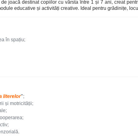
e joacă destinat copiilor cu vârsta între 1 și 7 ani, creat pent
dule educative și activități creative. Ideal pentru grădinițe, locu
a în spațiu;
 literelor
”
;
 și motricității;
ale;
cooperarea;
tiv;
enzorială.