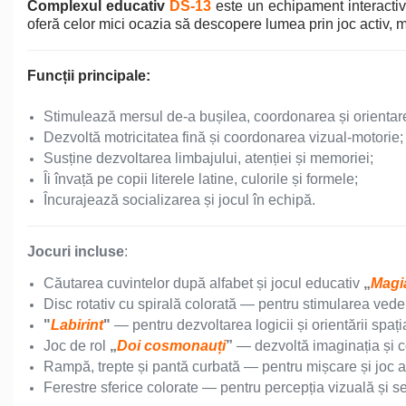
Complexul educativ
DS-13
este un echipament interactiv d
Echipamente de Joacă
oferă celor mici ocazia să descopere lumea prin joc activ, mo
Leagăne de exterior pentru
copii
Funcții principale:
Balansoare
Stimulează mersul de-a bușilea, coordonarea și orientare
Dezvoltă motricitatea fină și coordonarea vizual-motorie;
Susține dezvoltarea limbajului, atenției și memoriei;
Figurine pe arc
Îi învață pe copii literele latine, culorile și formele;
Încurajează socializarea și jocul în echipă.
Carusele
Jocuri incluse
:
Tobogane pentru copii
Căutarea cuvintelor după alfabet și jocul educativ
„
Magia
Disc rotativ cu spirală colorată — pentru stimularea vederii
"
Labirint
"
— pentru dezvoltarea logicii și orientării spați
Nisipiere pentru copii
Joc de rol
„
Doi cosmonauți
”
— dezvoltă imaginația și 
Rampă, trepte și pantă curbată — pentru mișcare și joc ac
Ferestre sferice colorate — pentru percepția vizuală și s
Căsuțe de joacă