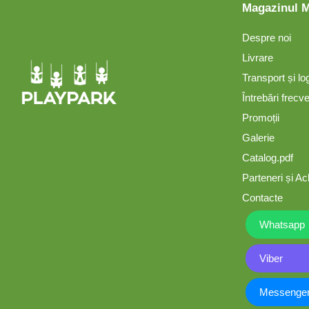
Magazinul 
Tobogane din plastic
Despre noi
ACROBAȚIE - Inele
Livrare
/Frânghie /Trapez
Transport și lo
Accesorii de joacă
Întrebări frecv
Promoții
Galerie
Elemente structurale
Catalog.pdf
Parteneri și Ach
Oferte și Proiecte
Contacte
Structuri din Frânghie
Whatsapp
Viber
Educativ / Creativ
Messenge
Panouri Interactive