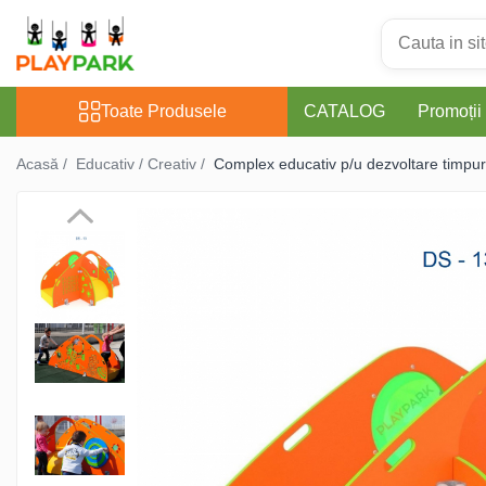
Toate Produsele
Toate Produsele
CATALOG
Promoții
Complexe de Joacă
Acasă /
Educativ / Creativ /
Complex educativ p/u dezvoltare timpu
PREMIUM
MultiPlay
ROBINIA
WOOD (pentru casă și
grădină)
Complexe de joacă Interior