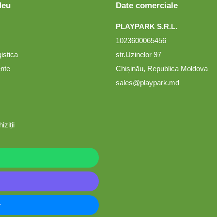
Meu
Date comerciale
PLAYPARK S.R.L.
1023600065456
gistica
str.Uzinelor 97
ente
Chișinău, Republica Moldova
sales@playpark.md
iziții
r