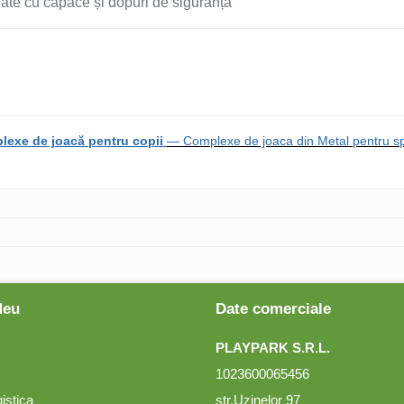
ejate cu capace și dopuri de siguranță
lexe de joacă pentru copii
— Complexe de joaca din Metal pentru spa
Meu
Date comerciale
PLAYPARK S.R.L.
1023600065456
gistica
str.Uzinelor 97