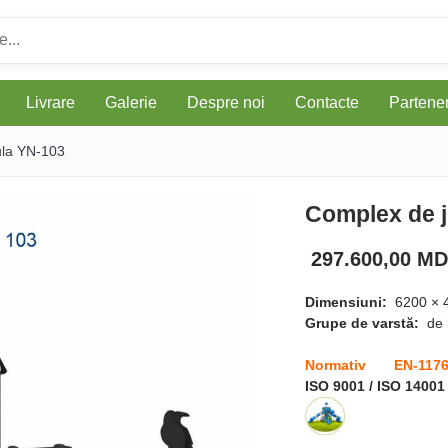
Livrare
Galerie
Despre noi
Contacte
Parteneri
ula YN-103
Complex de 
297.600,00 M
Dimensiuni:
6200 × 
Grupe de varstă:
de 
Normativ EN-117
ISO 9001 / ISO 14001