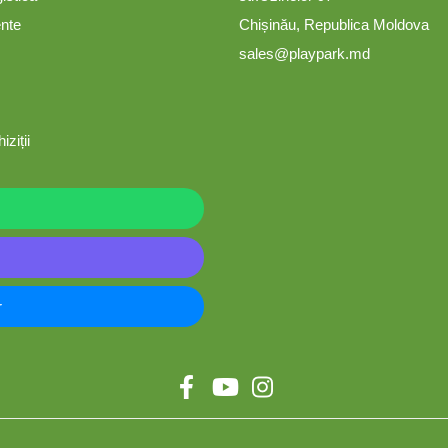
ente
Chișinău, Republica Moldova
sales@playpark.md
iziții
r