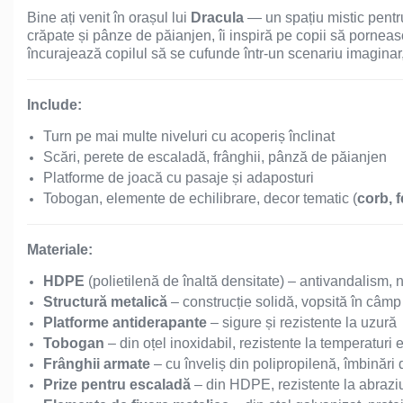
Echipamente de Joacă
Bine ați venit în orașul lui
Dracula
— un spațiu mistic pentru
crăpate și pânze de păianjen, îi inspiră pe copii să pornea
Leagăne de exterior pentru
încurajează copilul să se cufunde într-un scenariu imaginar
copii
Include:
Balansoare
Turn pe mai multe niveluri cu acoperiș înclinat
Scări, perete de escaladă, frânghii, pânză de păianjen
Figurine pe arc
Platforme de joacă cu pasaje și adaposturi
Tobogan, elemente de echilibrare, decor tematic (
corb, f
Carusele
Materiale:
Tobogane pentru copii
HDPE
(polietilenă de înaltă densitate) – antivandalism, n
Structură metalică
– construcție solidă, vopsită în câmp 
Platforme antiderapante
– sigure și rezistente la uzură
Nisipiere pentru copii
Tobogan
– din oțel inoxidabil, rezistente la temperaturi 
Frânghii armate
– cu înveliș din polipropilenă, îmbinări d
Prize pentru escaladă
– din HDPE, rezistente la abraz
Căsuțe de joacă