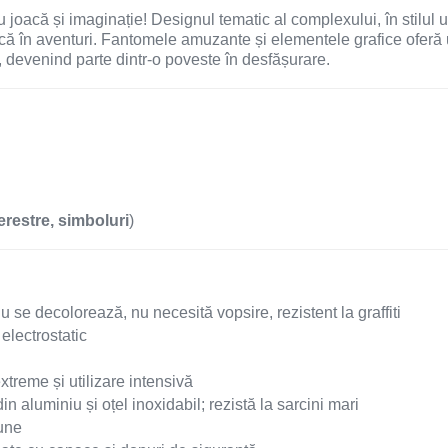
 joacă și imaginație! Designul tematic al complexului, în stilul 
scă în aventuri. Fantomele amuzante și elementele grafice oferă u
, devenind parte dintr-o poveste în desfășurare.
erestre, simboluri
)
u se decolorează, nu necesită vopsire, rezistent la graffiti
electrostatic
extreme și utilizare intensivă
in aluminiu și oțel inoxidabil; rezistă la sarcini mari
iune