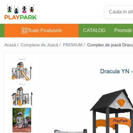
Toate Produsele
Toate Produsele
CATALOG
Promoții
Complexe de Joacă
Acasă /
Complexe de Joacă /
PREMIUM /
Complex de joacă Drac
PREMIUM
MultiPlay
ROBINIA
WOOD (pentru casă și
grădină)
Complexe de joacă Interior