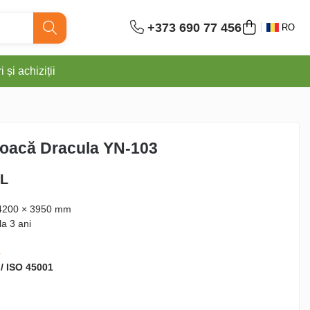
+373 690 77 456
RO
 și achiziții
joacă Dracula YN-103
DL
4200 × 3950 mm
la 3 ani
6
 / ISO 45001