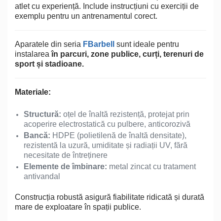
atlet cu experiență. Include instrucțiuni cu exerciții de
exemplu pentru un antrenamentul corect.
Aparatele din seria
FBarbell
sunt ideale pentru
instalarea
în parcuri, zone publice, curți, terenuri de
sport și stadioane.
Materiale:
Structură:
oțel de înaltă rezistență, protejat prin
acoperire electrostatică cu pulbere, anticorozivă
Bancă:
HDPE (polietilenă de înaltă densitate),
rezistentă la uzură, umiditate și radiații UV, fără
necesitate de întreținere
Elemente de îmbinare:
metal zincat cu tratament
antivandal
Construcția robustă asigură fiabilitate ridicată și durată
mare de exploatare în spații publice.