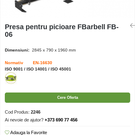
Căsuțe de joacă
Presa pentru picioare FBarbell FB-
Mese și bănci pentru copii
06
Table pentru desen
Dimensiuni:
2845 x 790 x 1960 mm
Normativ EN-16630
Gardulețe
ISO 9001 / ISO 14001 / ISO 45001
Echipamente pentru
grădinițe
Cere Oferta
Pavilioane pentru grădinițe
Cod Produs:
2246
Ai nevoie de ajutor?
+373 690 77 456
Adauga la Favorite