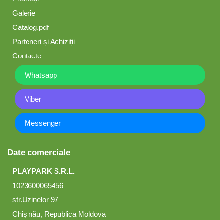
Galerie
Catalog.pdf
Parteneri și Achiziții
Contacte
Whatsapp
Viber
Messenger
Date comerciale
PLAYPARK S.R.L.
1023600065456
str.Uzinelor 97
Chișinău, Republica Moldova