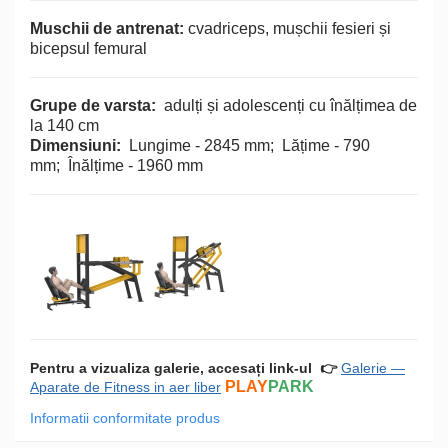
Muschii de antrenat:
cvadriceps, mușchii fesieri și
bicepsul femural
Grupe de varsta:
adulți și adolescenți cu înălțimea de
la 140 cm
Dimensiuni:
Lungime - 2845 mm;
Lățime - 790
mm;
Înălțime - 1960 mm
Pentru a vizualiza galerie, accesați link-ul
👉
Galerie —
PLAY
PARK
Aparate de Fitness in aer liber
Informatii conformitate produs