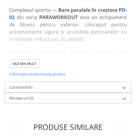
Panouri Interactive
Complexul sportiv —
Bare paralele în creștere
PD-
02
din seria
PARAWORKOUT
este un echipament
Instrumente Muzicale
de fitness pentru exterior, conceput pentru
antrenamente sigure și accesibile persoanelor cu
Mobilier Urban
mobilitate redusă sau dizabilități.
Pardoseli din Cauciuc
Construcția complexului permite realizarea unei
varietăți de exerciții:
flotări la bare paralele,
Elemente Incluzive
VEZI MAI MULT
ridicări de picioare, exerciții de urcare și exerciții
pentru dezvoltarea mersului și întărirea
Informatii conformitate produs
mușchilor brațelor, trunchiului și picioarelor.
Caracteristici
Echipamentul contribuie la dezvoltarea forței,
coordonării și activității fizice generale.
Review-uri
(0)
Echipamentul este proiectat în conformitate cu
cerințele spațiilor sportive incluzive și este potrivit
PRODUSE SIMILARE
pentru antrenamente regulate în aer liber.