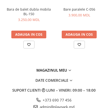
Potrivit pentru instalare
în parcuri, curțile
Bara de balet dubla mobila
Bare paralele C-056
școlilor, zone de fitness și terenuri sportive.
BL-150
3.900,00 MDL
3.250,00 MDL
Include:
bare curbate de diferite niveluri, bancă
orizontală
ADAUGA IN COS
ADAUGA IN COS
Materiale:
Cadru:
țevi metalice Ø89mm / Ø34mm cu
acoperire prin pulbere (rezistență la coroziune
și uzură);
Suprafață bancă:
polietilenă de înaltă densitate
MAGAZINUL MEU
(
HDPE
), durabilă și sigură pentru utilizatori;
Conexiuni:
cleme metalice cu șuruburi zincate,
DATE COMERCIALE
cu reglaj pe înălțime;
SUPORT CLIENTI
🕘 LUNI – VINERI: 09:00 – 18:00
Montaj:
fixare prin betonare pentru o stabilitate
maximă.
+373 690 77 456
admin@playpark.md