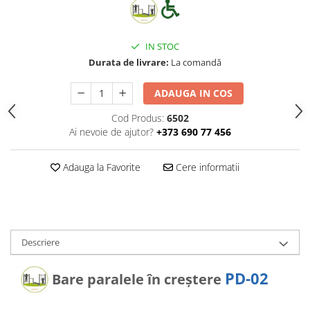
Echipamente pentru grădinițe
Pavilioane pentru grădinițe
IN STOC
Durata de livrare:
La comandă
Accesorii / Componente
Leagăne suspendate pentru
ADAUGA IN COS
copii
Cod Produs:
6502
Tobogane din plastic
Ai nevoie de ajutor?
+373 690 77 456
Frânghii, Inele, Trapeze
Accesorii de joacă
Adauga la Favorite
Cere informatii
Elemente structurale
Oferte și Proiecte
Descriere
Structuri din Frânghie
PD-02
Bare paralele în creștere
Educativ / Creativ