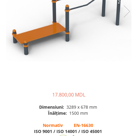
Terenuri sportive
Săli de sport
Echipamente de Joacă
Leagăne de exterior pentru
copii
Balansoare
Figurine pe arc
Carusele
Tobogane pentru copii
17.800,00 MDL
Nisipiere pentru copii
Căsuțe de joacă
Dimensiuni:
3289 x 678 mm
Înălțime:
1500 mm
Mese și bănci pentru copii
Table pentru desen
Normativ EN-16630
ISO 9001 / ISO 14001 / ISO 45001
Gardulețe