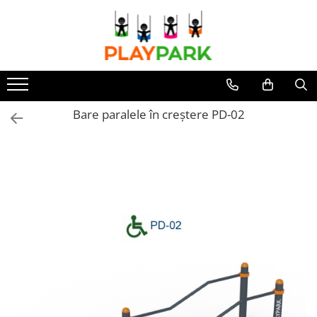
Toate Produsele
Complexe de Joacă
PREMIUM
Bare paralele în creștere PD-02
MultiPlay
ROBINIA
WOOD (pentru casă și grădină)
Complexe de joacă Interior
Sport - Fitness
Aparate fitness exterior
Complexe WORKOUT
Complexe WORKOUT Kids
Aparate de forță FBarbell